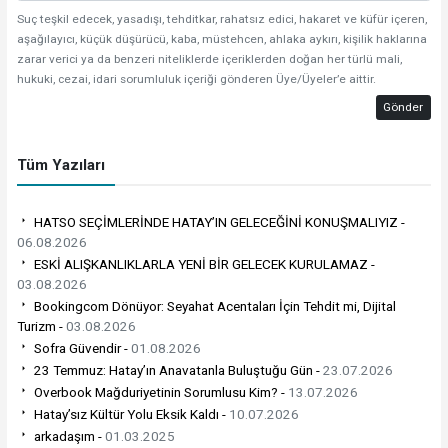
Suç teşkil edecek, yasadışı, tehditkar, rahatsız edici, hakaret ve küfür içeren,
aşağılayıcı, küçük düşürücü, kaba, müstehcen, ahlaka aykırı, kişilik haklarına
zarar verici ya da benzeri niteliklerde içeriklerden doğan her türlü mali,
hukuki, cezai, idari sorumluluk içeriği gönderen Üye/Üyeler’e aittir.
Gönder
Tüm Yazıları
HATSO SEÇİMLERİNDE HATAY’IN GELECEĞİNİ KONUŞMALIYIZ -
06.08.2026
ESKİ ALIŞKANLIKLARLA YENİ BİR GELECEK KURULAMAZ -
03.08.2026
Bookingcom Dönüyor: Seyahat Acentaları İçin Tehdit mi, Dijital
Turizm -
03.08.2026
Sofra Güvendir -
01.08.2026
23 Temmuz: Hatay’ın Anavatanla Buluştuğu Gün -
23.07.2026
Overbook Mağduriyetinin Sorumlusu Kim? -
13.07.2026
Hatay’sız Kültür Yolu Eksik Kaldı -
10.07.2026
arkadaşım -
01.03.2025