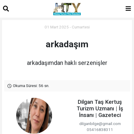
01 Mart 2025 - Cumartesi
arkadaşım
arkadaşımdan haklı serzenişler
Okuma Süresi: 56 sn.
Dilgan Taş Kertuş
Turizm Uzmanı | İş
İnsanı | Gazeteci
dilganbilge@gmail.com
05416838311