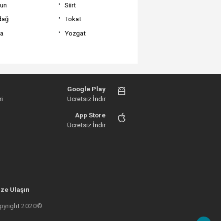
un
Siirt
dağ
Tokat
va
Yozgat
Google Play
i
Ücretsiz İndir
App Store
Ücretsiz İndir
ze Ulaşın
 Copyright 2020©