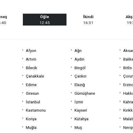
neş
Öğle
İkindi
Ak
:40
12:45
16:31
19
Afyon
Ağrı
Aksa
Artvin
Aydın
Balıke
Bilecik
Bingöl
Bitlis
Çanakkale
Çankırı
Çoru
Edirne
Elazığ
Erzin
Giresun
Gümüşhane
Hakka
İstanbul
İzmir
Kahr
Kastamonu
Kayseri
Kırıkk
Konya
Kütahya
Mala
Muğla
Muş
Nevşe