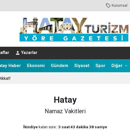
Kurumsal
EVER HAYATINI KAYBETTİ
aflar
Yazarlar
atay Haber
Ekonomi
Gündem
Siyaset
Spor
Diğer
ikkat!
Hatay
Namaz Vakitleri
İkindiye
kalan süre :
3 saat 43 dakika 38 saniye