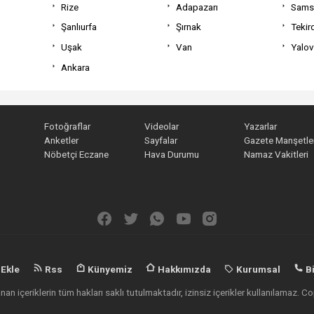
Rize
Adapazarı
Sams
Şanlıurfa
Şırnak
Tekir
Uşak
Van
Yalo
Ankara
Fotoğraflar
Videolar
Yazarlar
Anketler
Sayfalar
Gazete Manşetler
Nöbetçi Eczane
Hava Durumu
Namaz Vakitleri
 Ekle
Rss
Künyemiz
Hakkımızda
Kurumsal
Bi
an içeriklerin tüm hakları saklı tutulmaktadır, izinsiz içerikler kullanılamaz.