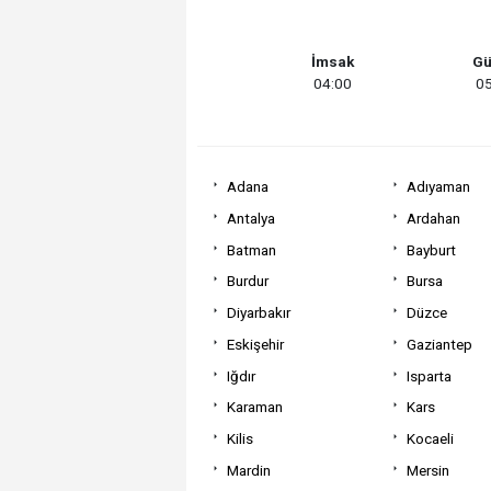
İmsak
Gü
04:00
05
Adana
Adıyaman
Antalya
Ardahan
Batman
Bayburt
Burdur
Bursa
Diyarbakır
Düzce
Eskişehir
Gaziantep
Iğdır
Isparta
Karaman
Kars
Kilis
Kocaeli
Mardin
Mersin