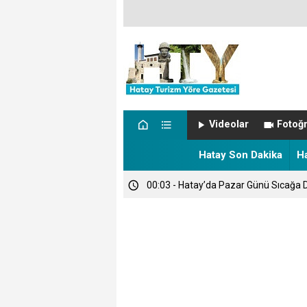
00:14 - SON DAKİKA: ŞARKICI CANS
Videolar
Fotoğr
00:12 - NÖBETÇİ ECZANELER
Hatay Son Dakika
H
00:03 - Hatay’da Pazar Günü Sıcağa D
00:00 - TARİHTE BUGÜN