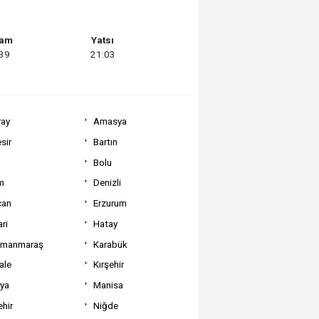
şam
Yatsı
:39
21:03
ray
Amasya
sir
Bartın
Bolu
m
Denizli
can
Erzurum
ri
Hatay
amanmaraş
Karabük
ale
Kırşehir
tya
Manisa
hir
Niğde