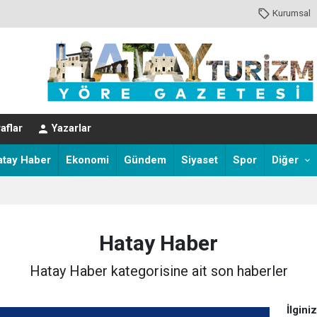
Kurumsal
aflar
Yazarlar
atay Haber
Ekonomi
Gündem
Siyaset
Spor
Diğer
Hatay Haber
Hatay Haber kategorisine ait son haberler
İlgini