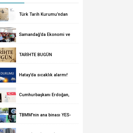
Türk Tarih Kurumu’ndan
tarihi içerikler tek
platformda
Samandağ’da Ekonomi ve
Ticaret Gündemi Masaya
Yatırıldı
TARİHTE BUGÜN
Hatay’da sıcaklık alarmı!
TARİHTE BUGÜN
Cumhurbaşkanı Erdoğan,
Suudi Arabistan yolcusu
TBMM'nin ana binası YES-
TR'de 'çok iyi' olarak
sertifikalandırıldı