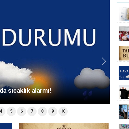
da sıcaklık alarmı!
4
5
6
7
8
9
10