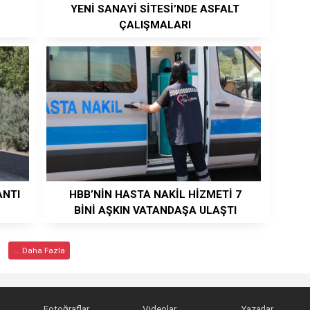
YENİ SANAYİ SİTESİ’NDE ASFALT
ÇALIŞMALARI
ANTI
HBB’NİN HASTA NAKİL HİZMETİ 7
BİNİ AŞKIN VATANDAŞA ULAŞTI
... Daha Fazla
Fotoğraflar
Videolar
Yazarlar