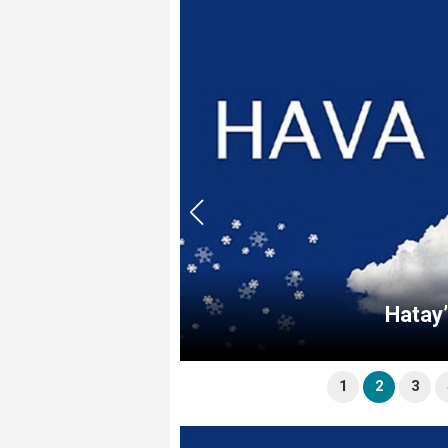
Hatay’
1
2
3