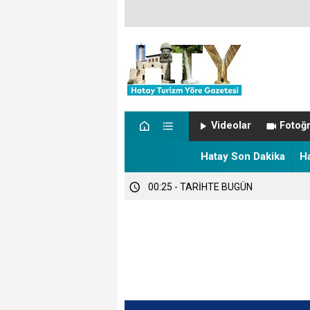
00:57 - NÖBETÇİ ECZANELER
Videolar
Fotoğr
00:27 - Hatay’da sıcaklık alarmı!
Hatay Son Dakika
H
00:25 - TARİHTE BUGÜN