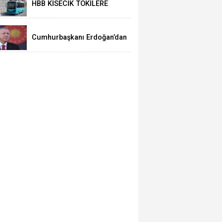
HBB KİSECİK TOKİLERE
TOPLU ULAŞIMI BAŞLATTI
Cumhurbaşkanı Erdoğan’dan
'Terörsüz Türkiye' mesajı