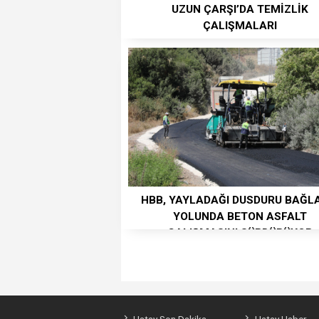
UZUN ÇARŞI’DA TEMİZLİK
ÇALIŞMALARI
HBB, YAYLADAĞI DUSDURU BAĞL
YOLUNDA BETON ASFALT
ÇALIŞMASINI SÜRDÜRÜYOR
Hatay Son Dakika
Hatay Haber