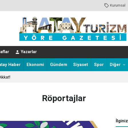
Kurumsal
EVER HAYATINI KAYBETTİ
aflar
Yazarlar
atay Haber
Ekonomi
Gündem
Siyaset
Spor
Diğer
ikkat!
Röportajlar
İlgini