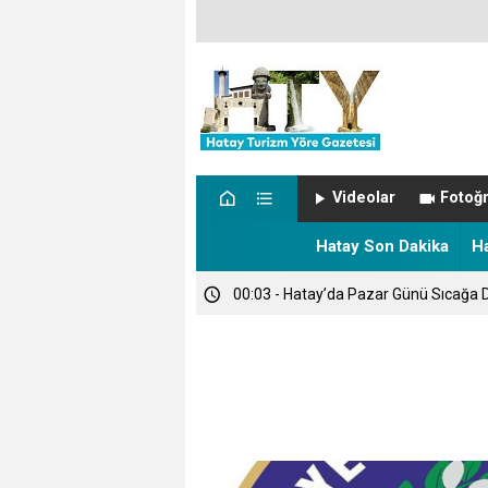
00:14 - SON DAKİKA: ŞARKICI CANS
Videolar
Fotoğr
00:12 - NÖBETÇİ ECZANELER
Hatay Son Dakika
H
00:03 - Hatay’da Pazar Günü Sıcağa D
00:00 - TARİHTE BUGÜN