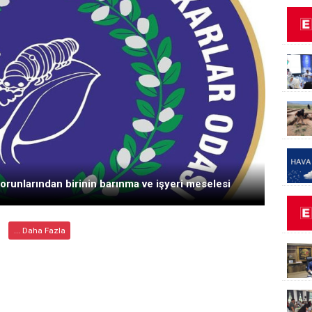
orunlarından birinin barınma ve işyeri meselesi
... Daha Fazla