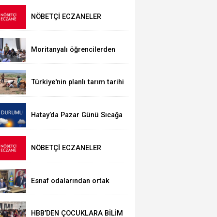
NÖBETÇİ ECZANELER
Moritanyalı öğrencilerden
MEB'e ziyaret
Türkiye'nin planlı tarım tarihi
değişti
Hatay’da Pazar Günü Sıcağa
Dikkat!
NÖBETÇİ ECZANELER
Esnaf odalarından ortak
açıklama
HBB’DEN ÇOCUKLARA BİLİM