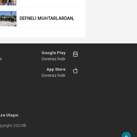
VE EĞLENCE DOLU YAZ
ETKİNLİKLERİ
DEFNELİ MUHTARLARDAN,
TÜRKİYE'NİN EN BÜYÜK ATIK
SU TÜNELİNE TAM NOT
Google Play
i
Ücretsiz İndir
App Store
Ücretsiz İndir
ze Ulaşın
 Copyright 2020©