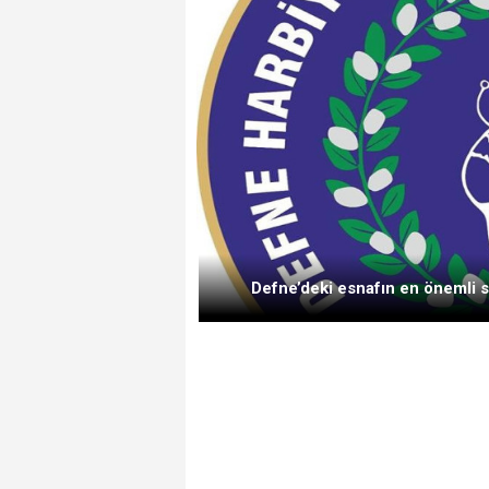
Defne’deki esnafın en önemli s