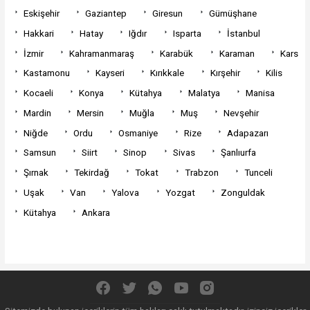
Eskişehir
Gaziantep
Giresun
Gümüşhane
Hakkari
Hatay
Iğdır
Isparta
İstanbul
İzmir
Kahramanmaraş
Karabük
Karaman
Kars
Kastamonu
Kayseri
Kırıkkale
Kırşehir
Kilis
Kocaeli
Konya
Kütahya
Malatya
Manisa
Mardin
Mersin
Muğla
Muş
Nevşehir
Niğde
Ordu
Osmaniye
Rize
Adapazarı
Samsun
Siirt
Sinop
Sivas
Şanlıurfa
Şırnak
Tekirdağ
Tokat
Trabzon
Tunceli
Uşak
Van
Yalova
Yozgat
Zonguldak
Kütahya
Ankara