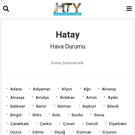
Hatay
Hava Durumu
Sonuç bulunamadı.
Adana
Adıyaman
Afyon
Ağrı
Aksaray
Amasya
Antalya
Ardahan
Artvin
Aydın
Balıkesir
Bartın
Batman
Bayburt
Bilecik
Bingöl
Bitlis
Bolu
Burdur
Bursa
Çanakkale
Çankırı
Çorum
Denizli
Diyarbakır
Düzce
Edirne
Elazığ
Erzincan
Erzurum