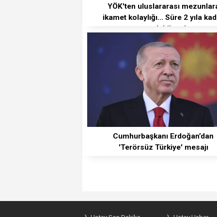
YÖK'ten uluslararası mezunlar
ikamet kolaylığı... Süre 2 yıla ka
uzatılabilecek
Cumhurbaşkanı Erdoğan’dan
'Terörsüz Türkiye' mesajı
Hatay Son Dakika
Hatay Haber