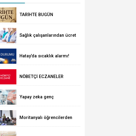
TARİHTE BUGÜN
Sağlık çalışanlarından ücret
ve emeklilik reformu çağrısı
Hatay’da sıcaklık alarmı!
NÖBETÇİ ECZANELER
Bakan Tekin üniversite adaylarıyla tecrüb
Yapay zeka genç
girişimcilere yeni kapılar
açıyor
Moritanyalı öğrencilerden
MEB'e ziyaret