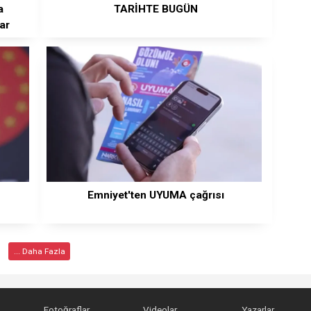
a
TARİHTE BUGÜN
dar
Emniyet'ten UYUMA çağrısı
... Daha Fazla
Fotoğraflar
Videolar
Yazarlar