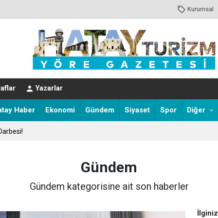
Kurumsal
aflar
Yazarlar
atay Haber
Ekonomi
Gündem
Siyaset
Spor
Diğer
Darbesi!
Gündem
Gündem kategorisine ait son haberler
İlgini