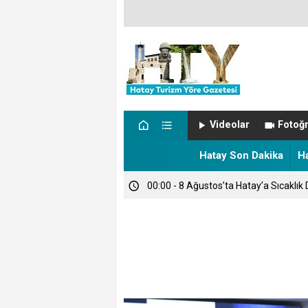
00:05 - NÖBETÇİ ECZANELER
Videolar
Fotoğr
00:00 - TARİHTE BUGÜN
Hatay Son Dakika
H
00:00 - 8 Ağustos’ta Hatay’a Sıcaklık 