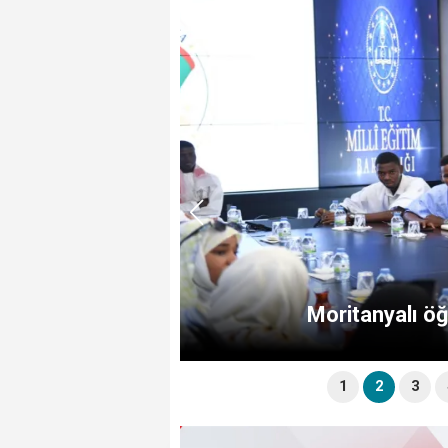
Moritanyalı ö
1
2
3