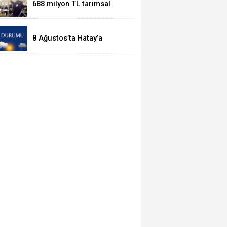
688 milyon TL tarımsal
destek hesaplarda
8 Ağustos’ta Hatay’a
Sıcaklık Darbesi!