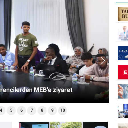
ğrencilerden MEB'e ziyaret
4
5
6
7
8
9
10