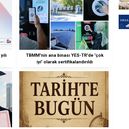
ılı
TBMM'nin ana binası YES-TR'de 'çok
iyi' olarak sertifikalandırıldı