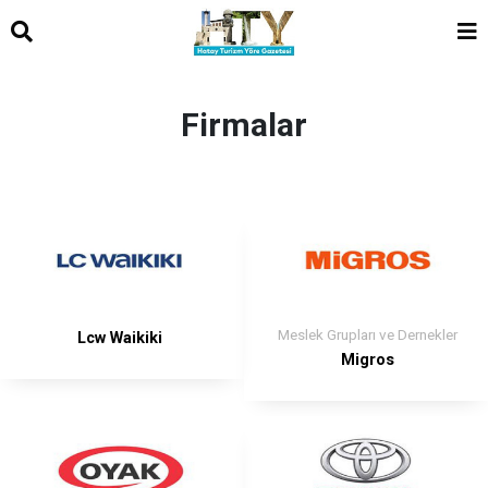
Firmalar
Meslek Grupları ve Dernekler
Lcw Waikiki
Migros