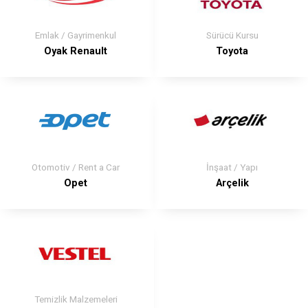
Emlak / Gayrimenkul
Sürücü Kursu
Oyak Renault
Toyota
Otomotiv / Rent a Car
İnşaat / Yapı
Opet
Arçelik
Temizlik Malzemeleri