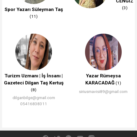
CENGİZ
(3)
Spor Yazarı Süleyman Taş
(11)
Turizm Uzmanı | İş İnsanı |
Yazar Rümeysa
Gazeteci Dilgan Taş Kertuş
KARACADAĞ
(1)
(8)
siriusmavisi89@gmail.com
dilganbilge@gmail.com
05416838311