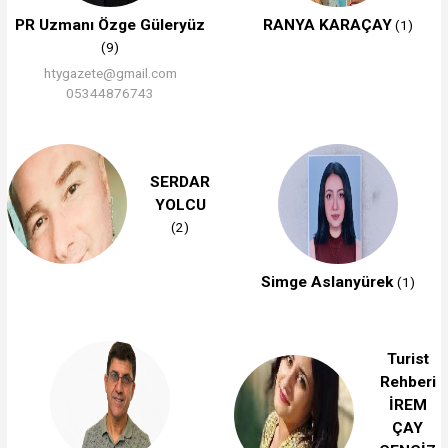
PR Uzmanı Özge Güleryüz
RANYA KARAÇAY
(1)
(9)
htygazete@gmail.com
05344876743
SERDAR
YOLCU
(2)
Simge Aslanyürek
(1)
Turist
Rehberi
İREM
ÇAY