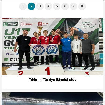
1
2
3
4
5
6
7
8
Yıldırım Türkiye ikincisi oldu