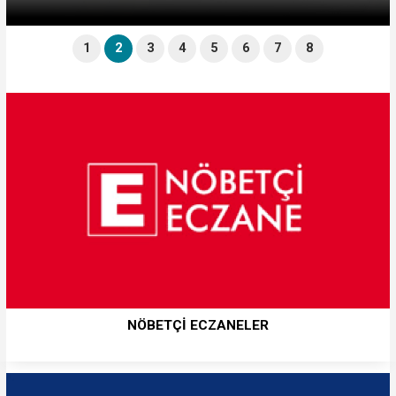
1
2
3
4
5
6
7
8
NÖBETÇİ ECZANELER