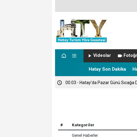
00:14 - SON DAKİKA: ŞARKICI CANS
Videolar
Fotoğr
00:12 - NÖBETÇİ ECZANELER
Hatay Son Dakika
H
00:03 - Hatay’da Pazar Günü Sıcağa D
00:00 - TARİHTE BUGÜN
#
Kategoriler
Genel Haberler