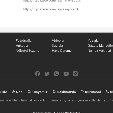
http://htygazete.com/rss/hatay-spor.xml
http://htygazete.com/rss/asayis.xml
Fotoğraflar
Videolar
Yazarlar
Anketler
Sayfalar
Gazete Manşetler
Nöbetçi Eczane
Hava Durumu
Namaz Vakitleri
 Ekle
Rss
Künyemiz
Hakkımızda
Kurumsal
Bi
an içeriklerin tüm hakları saklı tutulmaktadır, izinsiz içerikler kullanılamaz.
Haber Yazılımı:
Haber Sistemleri