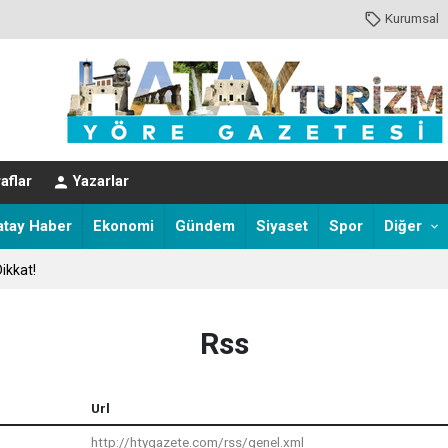
Kurumsal
EVER HAYATINI KAYBETTİ
aflar
Yazarlar
atay Haber
Ekonomi
Gündem
Siyaset
Spor
Diğer
ikkat!
Rss
Url
http://htygazete.com/rss/genel.xml