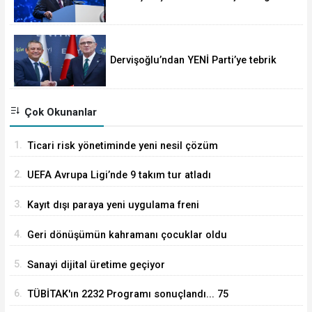
açıklandı
Dervişoğlu’ndan YENİ Parti’ye tebrik
mesajı
Çok Okunanlar
1.
Ticari risk yönetiminde yeni nesil çözüm
2.
UEFA Avrupa Ligi’nde 9 takım tur atladı
3.
Kayıt dışı paraya yeni uygulama freni
4.
Geri dönüşümün kahramanı çocuklar oldu
5.
Sanayi dijital üretime geçiyor
6.
TÜBİTAK'ın 2232 Programı sonuçlandı... 75