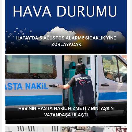
HATAY’DA 5 AĞUSTOS ALARMI! SICAKLIK YİNE
ZORLAYACAK
HBB’NİN HASTA NAKİL HİZMETİ 7 BİNİ AŞKIN
VATANDAŞA ULAŞTI