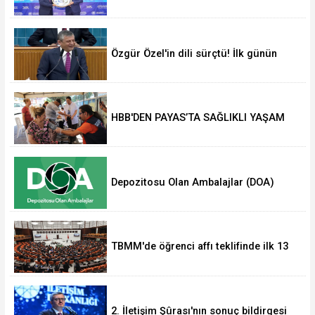
Özgür Özel'in dili sürçtü! İlk günün
günahı olmaz
HBB'DEN PAYAS’TA SAĞLIKLI YAŞAM
ETKİNLİĞİ
Depozitosu Olan Ambalajlar (DOA)
Sisteminde kapsam genişliyor.
TBMM'de öğrenci affı teklifinde ilk 13
madde kabul edildi... Akademik
sahteciliğe ağır yaptırım
2. İletişim Şûrası'nın sonuç bildirgesi