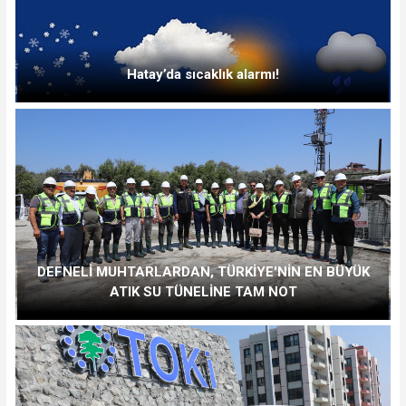
Hatay’da sıcaklık alarmı!
DEFNELİ MUHTARLARDAN, TÜRKİYE'NİN EN BÜYÜK
ATIK SU TÜNELİNE TAM NOT