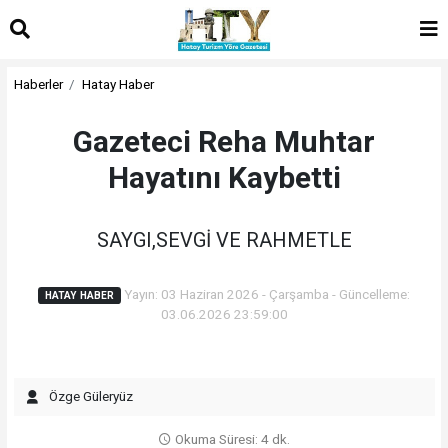
Haberler
Hatay Haber
Gazeteci Reha Muhtar
Hayatını Kaybetti
SAYGI,SEVGİ VE RAHMETLE
Yayın: 03 Haziran 2026 - Çarşamba - Güncelleme:
HATAY HABER
03.06.2026 23:59:00
Özge Güleryüz
Okuma Süresi: 4 dk.