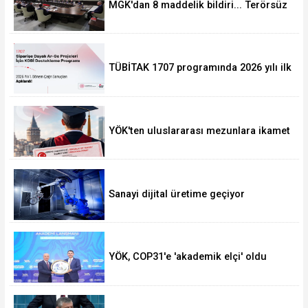
MGK'dan 8 maddelik bildiri... Terörsüz
Türkiye, bölgesel güvenlik ve Gazze
mesajı
TÜBİTAK 1707 programında 2026 yılı ilk
dönem sonuçları açıklandı
YÖK'ten uluslararası mezunlara ikamet
kolaylığı... Süre 2 yıla kadar
uzatılabilecek
Sanayi dijital üretime geçiyor
YÖK, COP31'e 'akademik elçi' oldu