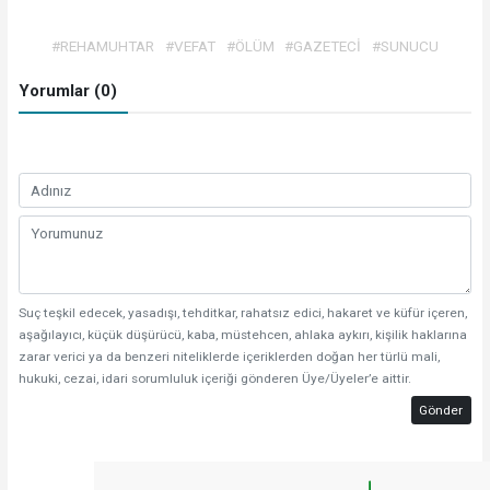
#REHAMUHTAR
#VEFAT
#ÖLÜM
#GAZETECİ
#SUNUCU
Yorumlar (0)
Suç teşkil edecek, yasadışı, tehditkar, rahatsız edici, hakaret ve küfür içeren,
aşağılayıcı, küçük düşürücü, kaba, müstehcen, ahlaka aykırı, kişilik haklarına
zarar verici ya da benzeri niteliklerde içeriklerden doğan her türlü mali,
hukuki, cezai, idari sorumluluk içeriği gönderen Üye/Üyeler’e aittir.
Gönder