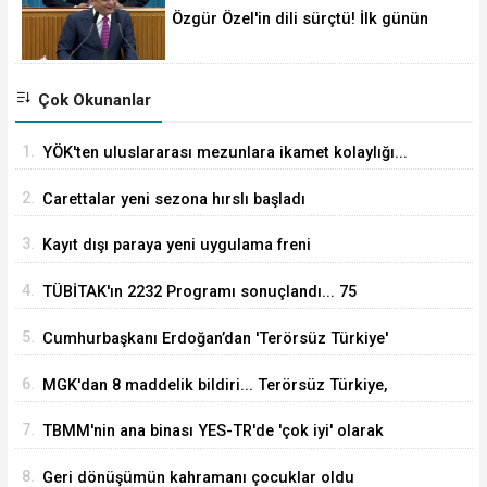
Özgür Özel'in dili sürçtü! İlk günün
günahı olmaz
Çok Okunanlar
1.
YÖK'ten uluslararası mezunlara ikamet kolaylığı...
Süre 2 yıla kadar uzatılabilecek
2.
Carettalar yeni sezona hırslı başladı
3.
Kayıt dışı paraya yeni uygulama freni
4.
TÜBİTAK'ın 2232 Programı sonuçlandı... 75
araştırmacı Türkiye'ye geliyor
5.
Cumhurbaşkanı Erdoğan’dan 'Terörsüz Türkiye'
mesajı
6.
MGK'dan 8 maddelik bildiri... Terörsüz Türkiye,
bölgesel güvenlik ve Gazze mesajı
7.
TBMM'nin ana binası YES-TR'de 'çok iyi' olarak
sertifikalandırıldı
8.
Geri dönüşümün kahramanı çocuklar oldu