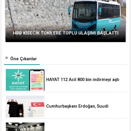
HBB KİSECİK TOKİLERE TOPLU ULAŞIMI BAŞLATTI
Öne Çıkanlar
HAYAT 112 Acil 800 bin indirmeyi aştı
Cumhurbaşkanı Erdoğan, Suudi
Arabistan yolcusu