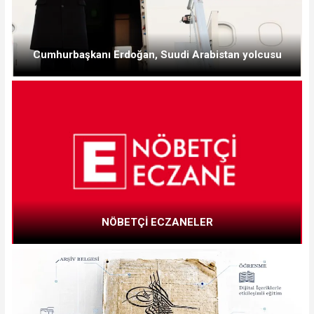
Cumhurbaşkanı Erdoğan, Suudi Arabistan yolcusu
NÖBETÇİ ECZANELER