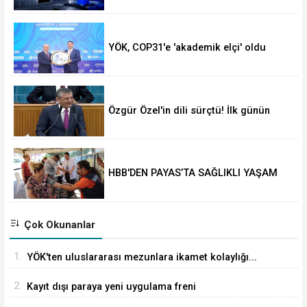
YÖK, COP31'e 'akademik elçi' oldu
Özgür Özel'in dili sürçtü! İlk günün
günahı olmaz
HBB'DEN PAYAS’TA SAĞLIKLI YAŞAM
ETKİNLİĞİ
Çok Okunanlar
1.
YÖK'ten uluslararası mezunlara ikamet kolaylığı...
Süre 2 yıla kadar uzatılabilecek
2.
Kayıt dışı paraya yeni uygulama freni