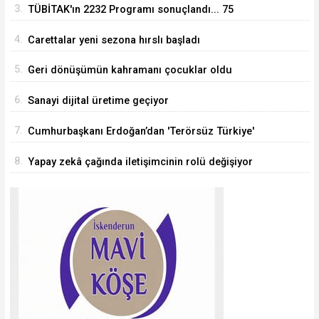
3.
TÜBİTAK'ın 2232 Programı sonuçlandı... 75
araştırmacı Türkiye'ye geliyor
4.
Carettalar yeni sezona hırslı başladı
5.
Geri dönüşümün kahramanı çocuklar oldu
6.
Sanayi dijital üretime geçiyor
7.
Cumhurbaşkanı Erdoğan’dan 'Terörsüz Türkiye'
mesajı
8.
Yapay zekâ çağında iletişimcinin rolü değişiyor