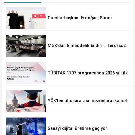
Cumhurbaşkanı Erdoğan, Suudi
Arabistan yolcusu
MGK'dan 8 maddelik bildiri... Terörsüz
Türkiye, bölgesel güvenlik ve Gazze
mesajı
TÜBİTAK 1707 programında 2026 yılı ilk
dönem sonuçları açıklandı
YÖK'ten uluslararası mezunlara ikamet
kolaylığı... Süre 2 yıla kadar
uzatılabilecek
Sanayi dijital üretime geçiyor