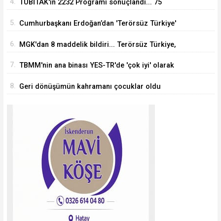
4.
TÜBİTAK'ın 2232 Programı sonuçlandı... 75
araştırmacı Türkiye'ye geliyor
5.
Cumhurbaşkanı Erdoğan’dan 'Terörsüz Türkiye'
mesajı
6.
MGK'dan 8 maddelik bildiri... Terörsüz Türkiye,
bölgesel güvenlik ve Gazze mesajı
7.
TBMM'nin ana binası YES-TR'de 'çok iyi' olarak
sertifikalandırıldı
8.
Geri dönüşümün kahramanı çocuklar oldu