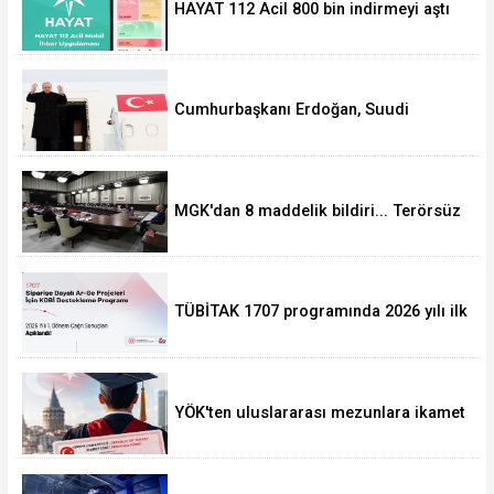
HAYAT 112 Acil 800 bin indirmeyi aştı
Cumhurbaşkanı Erdoğan, Suudi
Arabistan yolcusu
MGK'dan 8 maddelik bildiri... Terörsüz
Türkiye, bölgesel güvenlik ve Gazze
mesajı
TÜBİTAK 1707 programında 2026 yılı ilk
dönem sonuçları açıklandı
YÖK'ten uluslararası mezunlara ikamet
kolaylığı... Süre 2 yıla kadar
uzatılabilecek