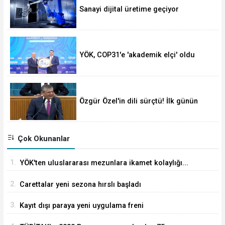
Sanayi dijital üretime geçiyor
YÖK, COP31'e 'akademik elçi' oldu
Özgür Özel'in dili sürçtü! İlk günün
günahı olmaz
Çok Okunanlar
1.
YÖK'ten uluslararası mezunlara ikamet kolaylığı...
Süre 2 yıla kadar uzatılabilecek
2.
Carettalar yeni sezona hırslı başladı
3.
Kayıt dışı paraya yeni uygulama freni