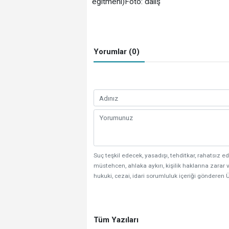
eğitmeni)Foto: dalış
Yorumlar (0)
Suç teşkil edecek, yasadışı, tehditkar, rahatsız ed
müstehcen, ahlaka aykırı, kişilik haklarına zarar v
hukuki, cezai, idari sorumluluk içeriği gönderen Ü
Tüm Yazıları