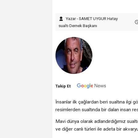
Yazar - SAMET UYGUR Hatay
sualtı Dernek Başkanı
Takip Et
İnsanlar ilk çağlardan beri sualtına ilgi 
resimlerden sualtında bir dalan insan res
Mavi dünya olarak adlandırdığımız sualtı dü
ve diğer canlı türleri ile adeta bir akvary