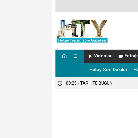
00:57 - NÖBETÇİ ECZANELER
Videolar
Fotoğr
00:27 - Hatay’da sıcaklık alarmı!
Hatay Son Dakika
H
00:25 - TARİHTE BUGÜN