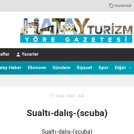
Kurumsal
aflar
Yazarlar
atay Haber
Ekonomi
Gündem
Siyaset
Spor
Diğer
17 Ocak 2023 - Salı
Sualtı-dalış-(scuba)
Sualtı-dalış-(scuba)