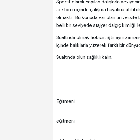
Sportif olarak yapılan dalışlarla seviyes
sektörün içinde çalışma hayatına atılabil
olmaktır. Bu konuda var olan üniversite
belli bir seviyede stajyer dalgıç kimliği i
Sualtında olmak hobidir, iştir aynı zama
içinde balıklarla yüzerek farklı bir dünya
Sualtında olun sağlıklı kalın.
Same
Hatay Sualt
CMAS'ta 2 
Eğitmeni
Profil (ilkya
eğitmeni
PADI'da Scuba Inst