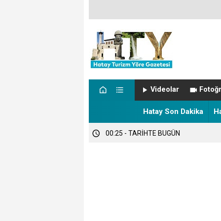
00:57 - NÖBETÇİ ECZANELER
Videolar
Fotoğr
00:27 - Hatay’da sıcaklık alarmı!
Hatay Son Dakika
H
00:25 - TARİHTE BUGÜN