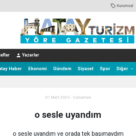
Kurumsal
aflar
Yazarlar
atay Haber
Ekonomi
Gündem
Siyaset
Spor
Diğer
01 Mart 2025 - Cumartesi
o sesle uyandım
o sesle uyandım ve orada tek başımaydım