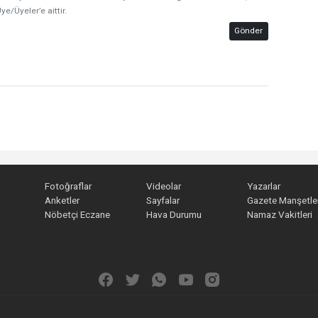
ye/Üyeler’e aittir.
Gönder
Fotoğraflar
Videolar
Yazarlar
Anketler
Sayfalar
Gazete Manşetler
Nöbetçi Eczane
Hava Durumu
Namaz Vakitleri