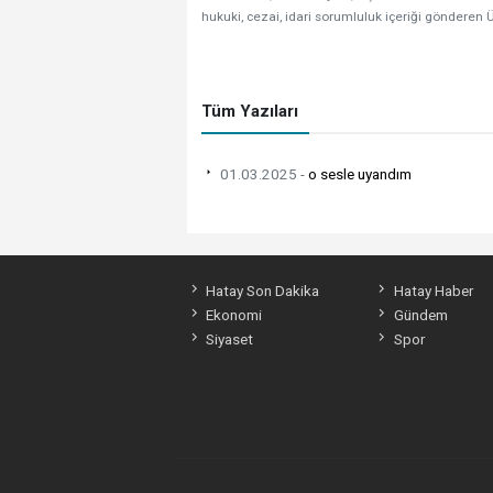
hukuki, cezai, idari sorumluluk içeriği gönderen Ü
Tüm Yazıları
01.03.2025 -
o sesle uyandım
Hatay Son Dakika
Hatay Haber
Ekonomi
Gündem
Siyaset
Spor