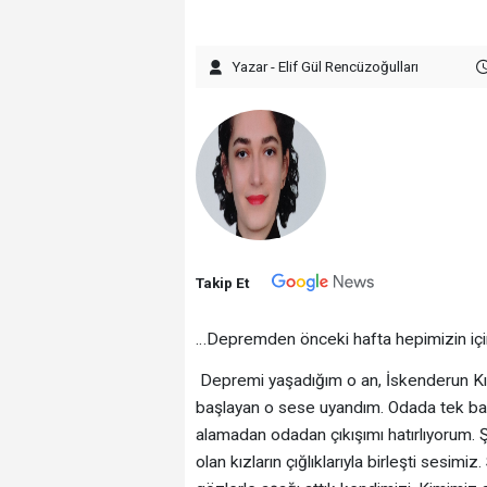
Yazar - Elif Gül Rencüzoğulları
Takip Et
…Depremden önceki hafta hepimizin içind
Depremi yaşadığım o an, İskenderun Kız 
başlayan o sese uyandım. Odada tek baş
alamadan odadan çıkışımı hatırlıyorum. 
olan kızların çığlıklarıyla birleşti sesim