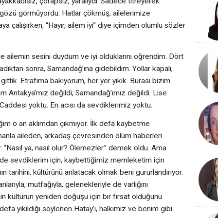
ayakkabısız, çorapsız, yaralıydı. Sadece titreyerek
z gözü görmüyordu. Hatlar çökmüş, ailelerimize
 çalışırken, “Hayır, ailem iyi” diye içimden olumlu sözler
de ailemin sesini duydum ve iyi olduklarını öğrendim. Dört
ıktan sonra, Samandağ’ına gidebildim. Yollar kapalı,
gittik. Etrafıma bakıyorum, her yer yıkık. Burası bizim
bizim Antakya’mız değildi, Samandağ’ımız değildi. Lise
k Caddesi yoktu. En acısı da sevdiklerimiz yoktu.
ğım o an aklımdan çıkmıyor. İlk defa kaybetme
anla aileden, arkadaş çevresinden ölüm haberleri
 “Nasıl ya, nasıl olur? Ölemezler.” demek oldu. Ama
 de sevdiklerim için, kaybettiğimiz memleketim için
 tarihini, kültürünü anlatacak olmak beni gururlandırıyor.
larıyla, mutfağıyla, gelenekleriyle de varlığını
in kültürün yeniden doğuşu için bir fırsat olduğunu
defa yıkıldığı söylenen Hatay’ı, halkımız ve benim gibi