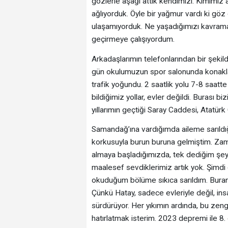
gözlerle aşağı attık kendimizi. Kimimiz 
ağlıyorduk. Öyle bir yağmur vardı ki gö
ulaşamıyorduk. Ne yaşadığımızı kavramaya
geçirmeye çalışıyordum.
Arkadaşlarımın telefonlarından bir şekil
gün okulumuzun spor salonunda konaklad
trafik yoğundu. 2 saatlik yolu 7-8 saatte 
bildiğimiz yollar, evler değildi. Burası 
yıllarımın geçtiği Saray Caddesi, Atatür
Samandağ’ına vardığımda aileme sarıldı
korkusuyla burun buruna gelmiştim. Zam
almaya başladığımızda, tek dediğim şey:
maalesef sevdiklerimiz artık yok. Şimdi
okuduğum bölüme sıkıca sarıldım. Buranın
Çünkü Hatay, sadece evleriyle değil, insan
sürdürüyor. Her yıkımın ardında, bu zeng
hatırlatmak isterim. 2023 depremi ile 8. 