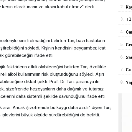
ika
 kesin olarak inanır ve aksini kabul etmez” dedi.
2.
Kay
uza
3.
TÜ
son
4.
Car
Tür
leriyle sınırlı olmadığını belirten Tan, bazı hastaların
5.
Ge
iştirebildiğini söyledi. Kişinin kendisini peygamber, icat
ço
ak görebileceğini ifade etti.
6.
San
 faktörlerin etkili olabileceğini belirten Tan, özellikle
7.
Cu
i alkol kullanımının risk oluşturduğunu söyledi. Aşırı
'Te
rabileceğine dikkat çekti. Prof. Dr. Tan, paranoya ile
8.
Yap
ek, şizofrenide hezeyanların daha dağınık ve tutarsız
rol
ncelerini daha sistemli şekilde savunduğunu ifade etti.
lık arar. Ancak şizofrenide bu kaygı daha azdır” diyen Tan,
şlevlerini büyük ölçüde sürdürebildiğini de belirtti.