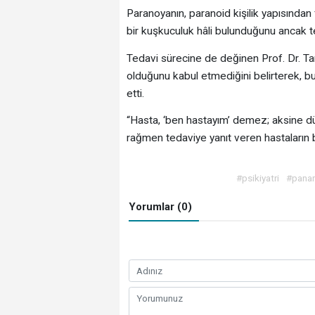
Paranoyanın, paranoid kişilik yapısından 
bir kuşkuculuk hâli bulunduğunu ancak te
Tedavi sürecine de değinen Prof. Dr. Ta
olduğunu kabul etmediğini belirterek, b
etti.
“Hasta, ‘ben hastayım’ demez; aksine dü
rağmen tedaviye yanıt veren hastaların 
#psikiyatri
#pana
Yorumlar (0)