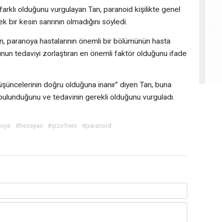
farklı olduğunu vurgulayan Tan, paranoid kişilikte genel
k bir kesin sanrının olmadığını söyledi.
n, paranoya hastalarının önemli bir bölümünün hasta
unun tedaviyi zorlaştıran en önemli faktör olduğunu ifade
şüncelerinin doğru olduğuna inanır” diyen Tan, buna
bulunduğunu ve tedavinin gerekli olduğunu vurguladı.
roya
#hezeyan
#şizofreni
#paranoid