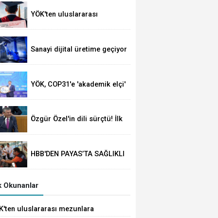
YÖK'ten uluslararası
mezunlara ikamet kolaylığı...
Süre 2 yıla kadar
uzatılabilecek
Sanayi dijital üretime geçiyor
YÖK, COP31'e 'akademik elçi'
oldu
Özgür Özel'in dili sürçtü! İlk
günün günahı olmaz
HBB'DEN PAYAS’TA SAĞLIKLI
YAŞAM ETKİNLİĞİ
 Okunanlar
K'ten uluslararası mezunlara