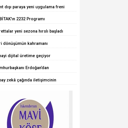
met kolaylığı... Süre 2 yıla kadar
ıt dışı paraya yeni uygulama freni
tılabilecek
BİTAK'ın 2232 Programı
uçlandı... 75 araştırmacı
ettalar yeni sezona hırslı başladı
kiye'ye geliyor
ri dönüşümün kahramanı
cuklar oldu
ayi dijital üretime geçiyor
mhurbaşkanı Erdoğan’dan
rörsüz Türkiye' mesajı
ay zekâ çağında iletişimcinin
ü değişiyor