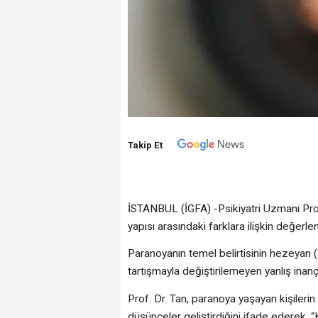
Takip Et
İSTANBUL (İGFA) -Psikiyatri Uzmanı Prof.
yapısı arasındaki farklara ilişkin değerl
Paranoyanın temel belirtisinin hezeyan (
tartışmayla değiştirilemeyen yanlış inanç
Prof. Dr. Tan, paranoya yaşayan kişilerin
düşünceler geliştirdiğini ifade ederek, “K