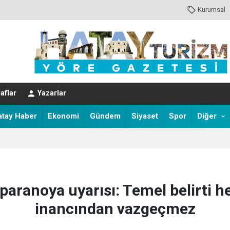
Kurumsal
aflar
Yazarlar
atay Haber
Ekonomi
Gündem
Siyaset
Spor
Diğer
ranoya uyarısı: Temel belirti he
inancından vazgeçmez