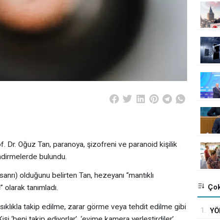
 Dr. Oğuz Tan, paranoya, şizofreni ve paranoid kişilik
endirmelerde bulundu.
sanrı) olduğunu belirten Tan, hezeyanı “mantıklı
Çok
” olarak tanımladı.
 sıklıkla takip edilme, zarar görme veya tehdit edilme gibi
1.
YÖ
işi ‘beni takip ediyorlar’, ‘evime kamera yerleştirdiler’,