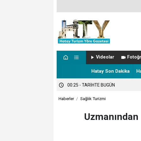
00:57 - NÖBETÇİ ECZANELER
Videolar
Fotoğr
00:27 - Hatay’da sıcaklık alarmı!
Hatay Son Dakika
H
00:25 - TARİHTE BUGÜN
Haberler
Sağlık Turizmi
Uzmanından pa