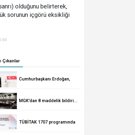
sanrı) olduğunu belirterek,
ük sorunun içgörü eksikliği
5:00
 Çıkanlar
Cumhurbaşkanı Erdoğan,
Suudi Arabistan yolcusu
MGK'dan 8 maddelik bildiri...
Terörsüz Türkiye, bölgesel
güvenlik ve Gazze mesajı
TÜBİTAK 1707 programında
2026 yılı ilk dönem sonuçları
açıklandı