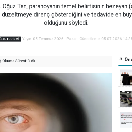
. Oğuz Tan, paranoyanın temel belirtisinin hezeyan (
ını düzeltmeye direnç gösterdiğini ve tedavide en büy
olduğunu söyledi.
Yayın: 05 Temmuz 2026 - Pazar - Güncelleme: 05.07.2026 14:3
ĞLIK TURIZMI
Öne
Okuma Süresi: 3 dk.