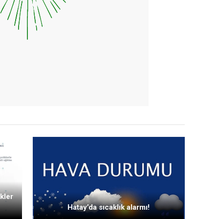
kler
Hatay’da sıcaklık alarmı!