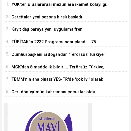
1.
YÖK'ten uluslararası mezunlara ikamet kolaylığı...
Süre 2 yıla kadar uzatılabilecek
2.
Carettalar yeni sezona hırslı başladı
3.
Kayıt dışı paraya yeni uygulama freni
4.
TÜBİTAK'ın 2232 Programı sonuçlandı... 75
araştırmacı Türkiye'ye geliyor
5.
Cumhurbaşkanı Erdoğan’dan 'Terörsüz Türkiye'
mesajı
6.
MGK'dan 8 maddelik bildiri... Terörsüz Türkiye,
bölgesel güvenlik ve Gazze mesajı
7.
TBMM'nin ana binası YES-TR'de 'çok iyi' olarak
sertifikalandırıldı
8.
Geri dönüşümün kahramanı çocuklar oldu