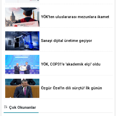
YÖK'ten uluslararası mezunlara ikamet
kolaylığı... Süre 2 yıla kadar
uzatılabilecek
Sanayi dijital üretime geçiyor
YÖK, COP31'e 'akademik elçi' oldu
Özgür Özel'in dili sürçtü! İlk günün
günahı olmaz
Çok Okunanlar