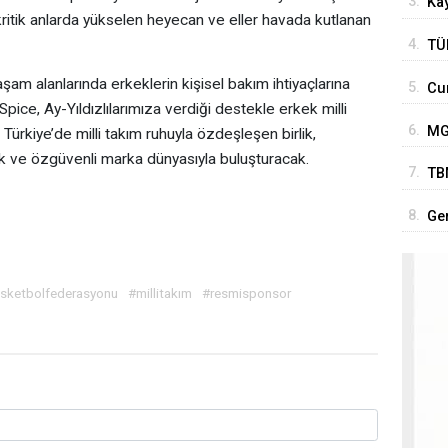
3.
Kay
kritik anlarda yükselen heyecan ve eller havada kutlanan
4.
TÜ
son
şam alanlarında erkeklerin kişisel bakım ihtiyaçlarına
5.
Cu
Tür
pice, Ay-Yıldızlılarımıza verdiği destekle erkek milli
'Te
6.
MGK
Türkiye’de milli takım ruhuyla özdeşleşen birlik,
Ter
 ve özgüvenli marka dünyasıyla buluşturacak.
7.
TB
ve
iyi
8.
Ge
ço
asketbolfederasyonu
#millitakım
#resmisponsor