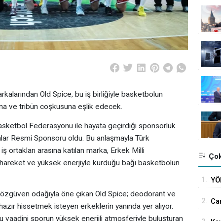
kalarından Old Spice, bu iş birliğiyle basketbolun
na ve tribün coşkusuna eşlik edecek.
asketbol Federasyonu ile hayata geçirdiği sponsorluk
lar Resmi Sponsoru oldu. Bu anlaşmayla Türk
 ortakları arasına katılan marka, Erkek Milli
Çok
r, hareket ve yüksek enerjiyle kurduğu bağı basketbolun
1.
YÖ
ika
e özgüven odağıyla öne çıkan Old Spice; deodorant ve
2.
Car
 hazır hissetmek isteyen erkeklerin yanında yer alıyor.
uza
u vaadini sporun yüksek enerjili atmosferiyle buluşturan