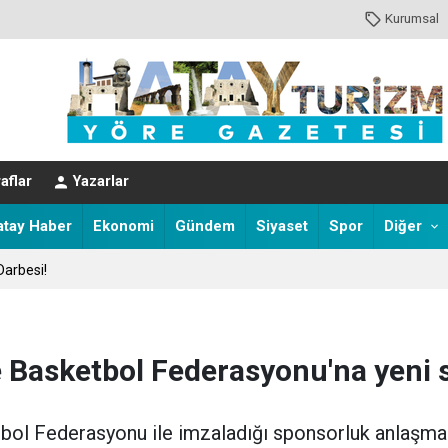
Kurumsal
aflar
Yazarlar
atay Haber
Ekonomi
Gündem
Siyaset
Spor
Diğer
Darbesi!
e Basketbol Federasyonu'na yeni 
tbol Federasyonu ile imzaladığı sponsorluk anlaşma