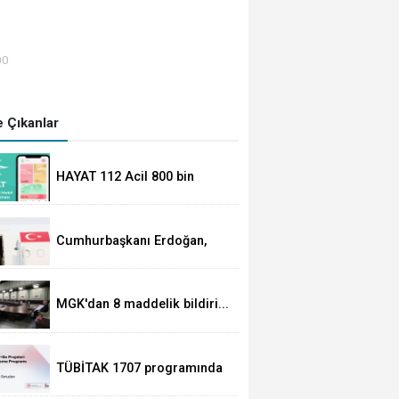
00
 Çıkanlar
HAYAT 112 Acil 800 bin
indirmeyi aştı
Cumhurbaşkanı Erdoğan,
Suudi Arabistan yolcusu
MGK'dan 8 maddelik bildiri...
Terörsüz Türkiye, bölgesel
güvenlik ve Gazze mesajı
TÜBİTAK 1707 programında
2026 yılı ilk dönem sonuçları