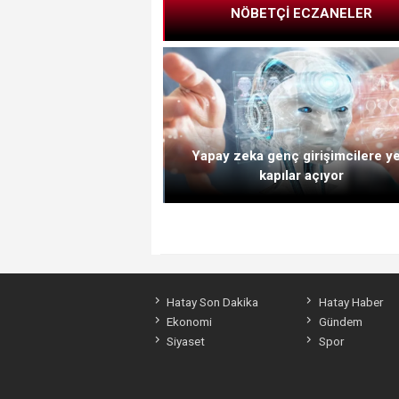
NÖBETÇİ ECZANELER
Yapay zeka genç girişimcilere y
kapılar açıyor
Hatay Son Dakika
Hatay Haber
Ekonomi
Gündem
Siyaset
Spor