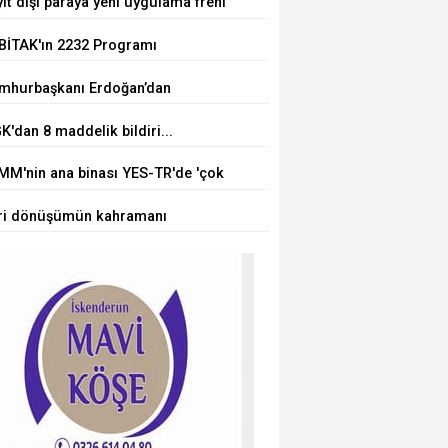
ıt dışı paraya yeni uygulama freni
BİTAK'ın 2232 Programı
uçlandı... 75 araştırmacı
mhurbaşkanı Erdoğan’dan
kiye'ye geliyor
rörsüz Türkiye' mesajı
'dan 8 maddelik bildiri...
örsüz Türkiye, bölgesel güvenlik
MM'nin ana binası YES-TR'de 'çok
 Gazze mesajı
' olarak sertifikalandırıldı
ri dönüşümün kahramanı
cuklar oldu