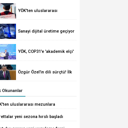
açıklandı
YÖK'ten uluslararası
mezunlara ikamet kolaylığı...
Süre 2 yıla kadar
uzatılabilecek
Sanayi dijital üretime geçiyor
YÖK, COP31'e 'akademik elçi'
oldu
Özgür Özel'in dili sürçtü! İlk
günün günahı olmaz
 Okunanlar
K'ten uluslararası mezunlara
met kolaylığı... Süre 2 yıla kadar
ettalar yeni sezona hırslı başladı
tılabilecek