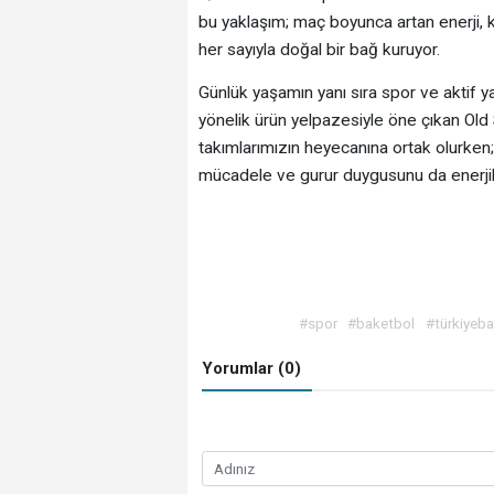
bu yaklaşım; maç boyunca artan enerji, 
her sayıyla doğal bir bağ kuruyor.
Günlük yaşamın yanı sıra spor ve aktif ya
yönelik ürün yelpazesiyle öne çıkan Old S
takımlarımızın heyecanına ortak olurken; 
mücadele ve gurur duygusunu da enerjik
#spor
#baketbol
#türkiyeb
Yorumlar (0)