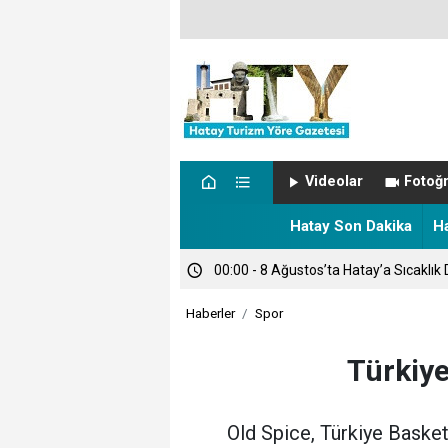
00:05 - NÖBETÇİ ECZANELER
Videolar
Fotoğr
00:00 - TARİHTE BUGÜN
Hatay Son Dakika
H
00:00 - 8 Ağustos’ta Hatay’a Sıcaklık 
Haberler
Spor
Türkiy
Old Spice, Türkiye Baske