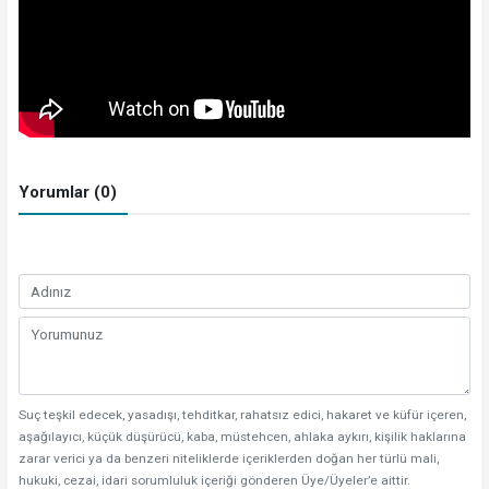
Yorumlar (0)
Suç teşkil edecek, yasadışı, tehditkar, rahatsız edici, hakaret ve küfür içeren,
aşağılayıcı, küçük düşürücü, kaba, müstehcen, ahlaka aykırı, kişilik haklarına
zarar verici ya da benzeri niteliklerde içeriklerden doğan her türlü mali,
hukuki, cezai, idari sorumluluk içeriği gönderen Üye/Üyeler’e aittir.