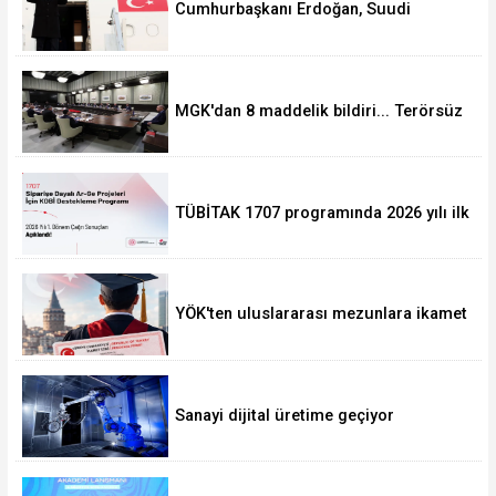
Cumhurbaşkanı Erdoğan, Suudi
Arabistan yolcusu
MGK'dan 8 maddelik bildiri... Terörsüz
Türkiye, bölgesel güvenlik ve Gazze
mesajı
TÜBİTAK 1707 programında 2026 yılı ilk
dönem sonuçları açıklandı
YÖK'ten uluslararası mezunlara ikamet
kolaylığı... Süre 2 yıla kadar
uzatılabilecek
Sanayi dijital üretime geçiyor