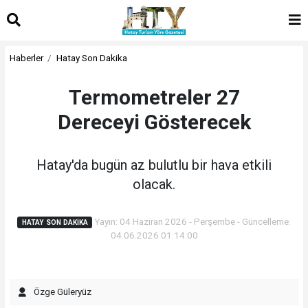
Haberler
Hatay Son Dakika
Termometreler 27
Dereceyi Gösterecek
Hatay'da bugün az bulutlu bir hava etkili
olacak.
Yayın: 04 Haziran 2026 - Perşembe - Güncelleme:
HATAY SON DAKIKA
04.06.2026 01:14:00
Özge Güleryüz