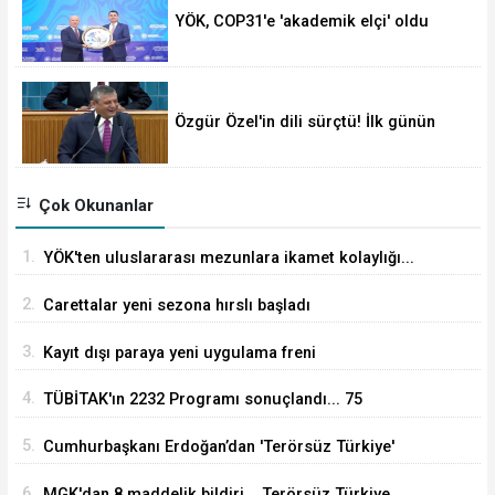
YÖK, COP31'e 'akademik elçi' oldu
Özgür Özel'in dili sürçtü! İlk günün
günahı olmaz
Çok Okunanlar
1.
YÖK'ten uluslararası mezunlara ikamet kolaylığı...
Süre 2 yıla kadar uzatılabilecek
2.
Carettalar yeni sezona hırslı başladı
3.
Kayıt dışı paraya yeni uygulama freni
4.
TÜBİTAK'ın 2232 Programı sonuçlandı... 75
araştırmacı Türkiye'ye geliyor
5.
Cumhurbaşkanı Erdoğan’dan 'Terörsüz Türkiye'
mesajı
6.
MGK'dan 8 maddelik bildiri... Terörsüz Türkiye,