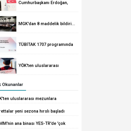
Cumhurbaşkanı Erdoğan,
Suudi Arabistan yolcusu
MGK'dan 8 maddelik bildiri...
Terörsüz Türkiye, bölgesel
güvenlik ve Gazze mesajı
TÜBİTAK 1707 programında
2026 yılı ilk dönem sonuçları
açıklandı
YÖK'ten uluslararası
mezunlara ikamet kolaylığı...
Süre 2 yıla kadar
uzatılabilecek
 Okunanlar
K'ten uluslararası mezunlara
met kolaylığı... Süre 2 yıla kadar
ettalar yeni sezona hırslı başladı
tılabilecek
MM'nin ana binası YES-TR'de 'çok