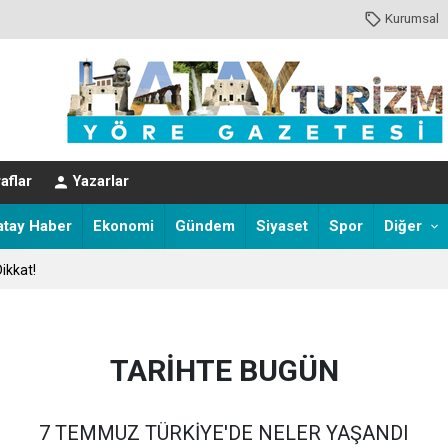
Kurumsal
EVER HAYATINI KAYBETTİ
aflar
Yazarlar
atay Haber
Ekonomi
Gündem
Siyaset
Spor
Diğer
ikkat!
TARİHTE BUGÜN
7 TEMMUZ TÜRKİYE'DE NELER YAŞANDI