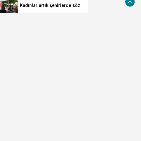
Kadınlar artık şehirlerde söz
sahibi oluyor
Türkiye'nin planlı tarım tarihi
değişti
Siyasetçilere taş çıkartan
Vali
HAYAT 112 Acil 800 bin
indirmeyi aştı
Cumhurbaşkanı Erdoğan,
Suudi Arabistan yolcusu
MGK'dan 8 maddelik bildiri...
Terörsüz Türkiye, bölgesel
güvenlik ve Gazze mesajı
TÜBİTAK 1707 programında