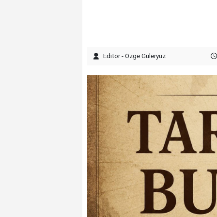
Editör - Özge Güleryüz