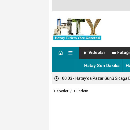
00:14 - SON DAKİKA: ŞARKICI CANS
Videolar
Fotoğr
00:12 - NÖBETÇİ ECZANELER
Hatay Son Dakika
H
00:03 - Hatay’da Pazar Günü Sıcağa D
Haberler
Gündem
00:00 - TARİHTE BUGÜN