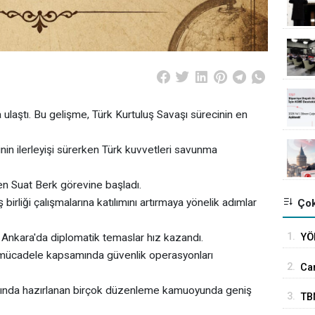
laştı. Bu gelişme, Türk Kurtuluş Savaşı sürecinin en
nin ilerleyişi sürerken Türk kuvvetleri savunma
en Suat Berk görevine başladı.
irliği çalışmalarına katılımını artırmaya yönelik adımlar
Çok
1.
YÖ
Ankara'da diplomatik temaslar hız kazandı.
mücadele kapsamında güvenlik operasyonları
ika
2.
Car
uza
nda hazırlanan birçok düzenleme kamuoyunda geniş
3.
TB