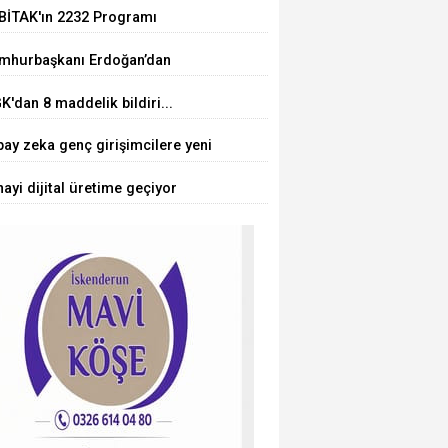
' olarak sertifikalandırıldı
BİTAK'ın 2232 Programı
uçlandı... 75 araştırmacı
mhurbaşkanı Erdoğan’dan
kiye'ye geliyor
rörsüz Türkiye' mesajı
'dan 8 maddelik bildiri...
örsüz Türkiye, bölgesel güvenlik
ay zeka genç girişimcilere yeni
 Gazze mesajı
ılar açıyor
ayi dijital üretime geçiyor