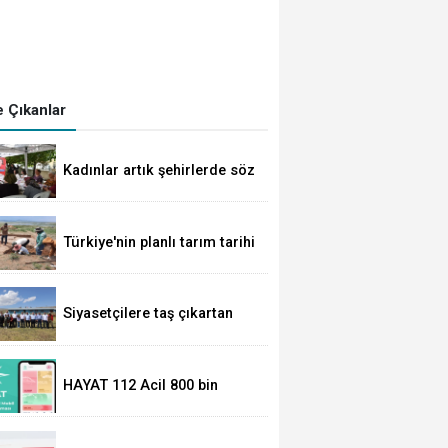
 Çıkanlar
Kadınlar artık şehirlerde söz
sahibi oluyor
Türkiye'nin planlı tarım tarihi
değişti
Siyasetçilere taş çıkartan
Vali
HAYAT 112 Acil 800 bin
indirmeyi aştı