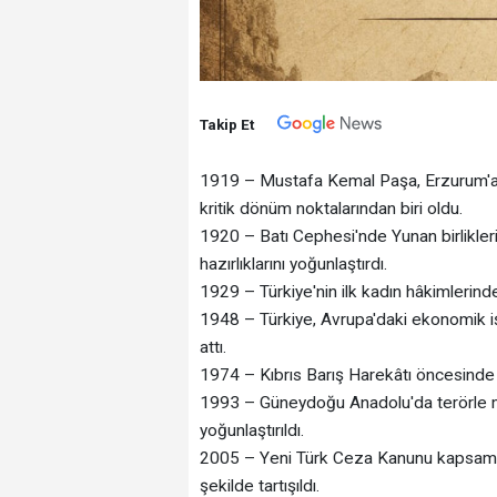
Takip Et
1919 – Mustafa Kemal Paşa, Erzurum'a u
kritik dönüm noktalarından biri oldu.
1920 – Batı Cephesi'nde Yunan birlikleri
hazırlıklarını yoğunlaştırdı.
1929 – Türkiye'nin ilk kadın hâkimlerind
1948 – Türkiye, Avrupa'daki ekonomik iş b
attı.
1974 – Kıbrıs Barış Harekâtı öncesinde 
1993 – Güneydoğu Anadolu'da terörle 
yoğunlaştırıldı.
2005 – Yeni Türk Ceza Kanunu kapsamı
şekilde tartışıldı.