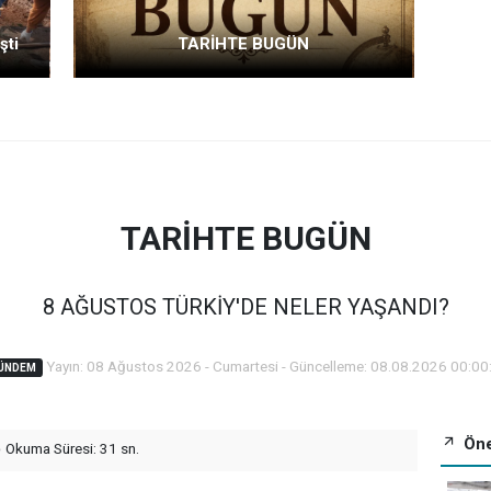
şti
TARİHTE BUGÜN
TARİHTE BUGÜN
8 AĞUSTOS TÜRKİY'DE NELER YAŞANDI?
Yayın: 08 Ağustos 2026 - Cumartesi - Güncelleme: 08.08.2026 00:00
ÜNDEM
Öne
Okuma Süresi: 31 sn.