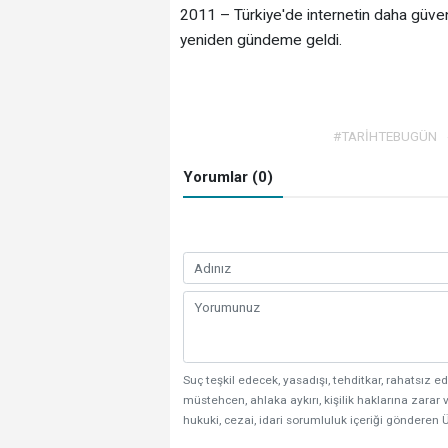
2011 – Türkiye'de internetin daha güvenli 
yeniden gündeme geldi.
#TARİHTEBUGÜN
Yorumlar (0)
Suç teşkil edecek, yasadışı, tehditkar, rahatsız ed
müstehcen, ahlaka aykırı, kişilik haklarına zarar v
hukuki, cezai, idari sorumluluk içeriği gönderen Ü