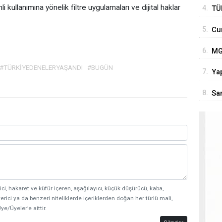
iyi
kullanımına yönelik filtre uygulamaları ve dijital haklar
4.
TÜ
son
5.
Cu
Tür
'Te
6.
MGK
Ter
#TÜRKİYEDENELERYAŞANDI
#BUGÜN
7.
Yap
ve
kap
8.
San
ici, hakaret ve küfür içeren, aşağılayıcı, küçük düşürücü, kaba,
erici ya da benzeri niteliklerde içeriklerden doğan her türlü mali,
ye/Üyeler’e aittir.