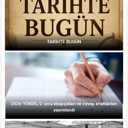
TARİHTE BUGÜN
2026-YÖKDİL/2 soru kitapçıkları ve cevap anahtarları
yayımlandı