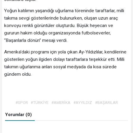
Yoğun katılımın yaşandığı uğurlama töreninde taraftarlar, milli
takıma sevgi gösterilerinde bulunurken, oluşan uzun araç
konvoyu renkli görüntüler oluşturdu. Büyük heyecan ve
gururun hakim olduğu organizasyonda futbolseverler,
“Başarılarla dönün” mesajı verdi.
Amerika’daki programı için yola çıkan Ay-Yıldızlılar, kendilerine
gösterilen yoğun ilgiden dolayı taraftarlara teşekkür etti. Milli
takımın uğurlanma anları sosyal medyada da kısa sürede
gündem oldu.
#SPOR
#TÜRKİYE
#AMERİKA
#AYYILDIZ
#BAŞARILAR
Yorumlar (0)