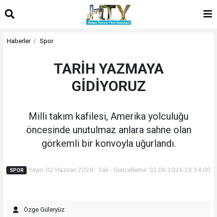
Haberler
Spor
TARİH YAZMAYA
GİDİYORUZ
Milli takım kafilesi, Amerika yolculuğu
öncesinde unutulmaz anlara sahne olan
görkemli bir konvoyla uğurlandı.
Yayın: 02 Haziran 2026 - Salı - Güncelleme: 02.06.2026 23:34:00
SPOR
Özge Güleryüz