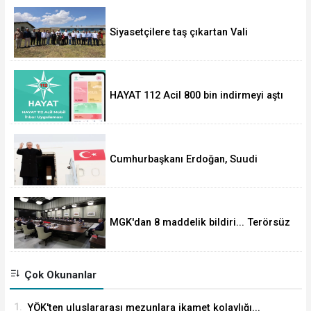
Siyasetçilere taş çıkartan Vali
HAYAT 112 Acil 800 bin indirmeyi aştı
Cumhurbaşkanı Erdoğan, Suudi
Arabistan yolcusu
MGK'dan 8 maddelik bildiri... Terörsüz
Türkiye, bölgesel güvenlik ve Gazze
mesajı
Çok Okunanlar
1.
YÖK'ten uluslararası mezunlara ikamet kolaylığı...