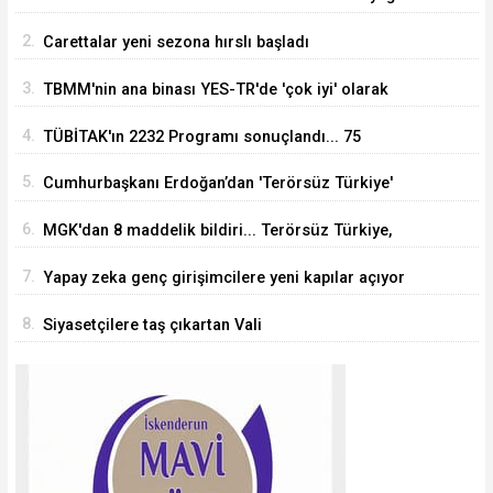
Süre 2 yıla kadar uzatılabilecek
2.
Carettalar yeni sezona hırslı başladı
3.
TBMM'nin ana binası YES-TR'de 'çok iyi' olarak
sertifikalandırıldı
4.
TÜBİTAK'ın 2232 Programı sonuçlandı... 75
araştırmacı Türkiye'ye geliyor
5.
Cumhurbaşkanı Erdoğan’dan 'Terörsüz Türkiye'
mesajı
6.
MGK'dan 8 maddelik bildiri... Terörsüz Türkiye,
bölgesel güvenlik ve Gazze mesajı
7.
Yapay zeka genç girişimcilere yeni kapılar açıyor
8.
Siyasetçilere taş çıkartan Vali