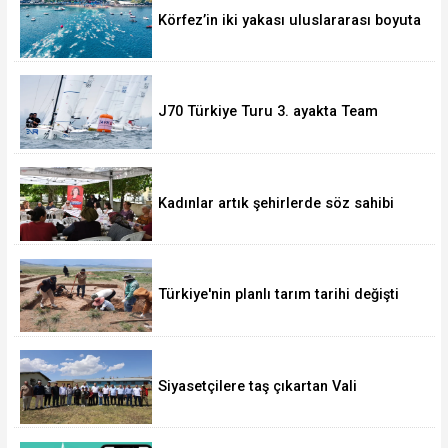
Körfez’in iki yakası uluslararası boyuta
taşınıyor
J70 Türkiye Turu 3. ayakta Team
Nautique Yachting şampiyonluğu elde
etti
Kadınlar artık şehirlerde söz sahibi
oluyor
Türkiye'nin planlı tarım tarihi değişti
Siyasetçilere taş çıkartan Vali