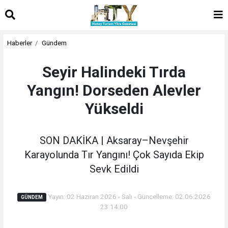
Haberler
Gündem
Seyir Halindeki Tırda
Yangın! Dorseden Alevler
Yükseldi
SON DAKİKA | Aksaray–Nevşehir
Karayolunda Tır Yangını! Çok Sayıda Ekip
Sevk Edildi
Yayın: 02 Haziran 2026 - Salı - Güncelleme: 02.06.2026
GÜNDEM
23:14:00