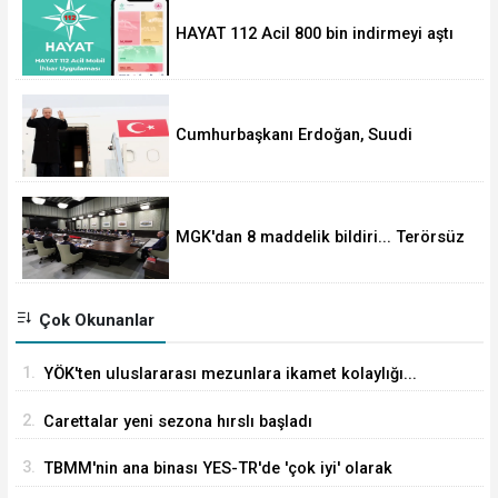
HAYAT 112 Acil 800 bin indirmeyi aştı
Cumhurbaşkanı Erdoğan, Suudi
Arabistan yolcusu
MGK'dan 8 maddelik bildiri... Terörsüz
Türkiye, bölgesel güvenlik ve Gazze
mesajı
Çok Okunanlar
1.
YÖK'ten uluslararası mezunlara ikamet kolaylığı...
Süre 2 yıla kadar uzatılabilecek
2.
Carettalar yeni sezona hırslı başladı
3.
TBMM'nin ana binası YES-TR'de 'çok iyi' olarak