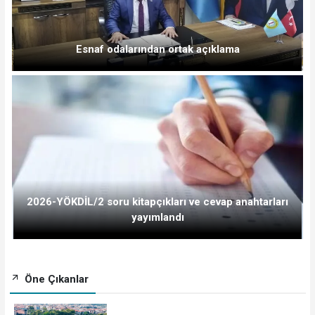
Esnaf odalarından ortak açıklama
2026-YÖKDİL/2 soru kitapçıkları ve cevap anahtarları
yayımlandı
Öne Çıkanlar