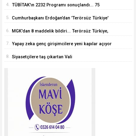
sertifikalandırıldı
4.
TÜBİTAK'ın 2232 Programı sonuçlandı... 75
araştırmacı Türkiye'ye geliyor
5.
Cumhurbaşkanı Erdoğan’dan 'Terörsüz Türkiye'
mesajı
6.
MGK'dan 8 maddelik bildiri... Terörsüz Türkiye,
bölgesel güvenlik ve Gazze mesajı
7.
Yapay zeka genç girişimcilere yeni kapılar açıyor
8.
Siyasetçilere taş çıkartan Vali