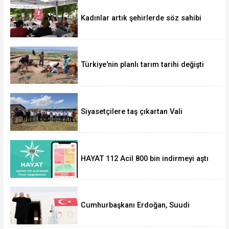
Kadınlar artık şehirlerde söz sahibi
oluyor
Türkiye'nin planlı tarım tarihi değişti
Siyasetçilere taş çıkartan Vali
HAYAT 112 Acil 800 bin indirmeyi aştı
Cumhurbaşkanı Erdoğan, Suudi
Arabistan yolcusu