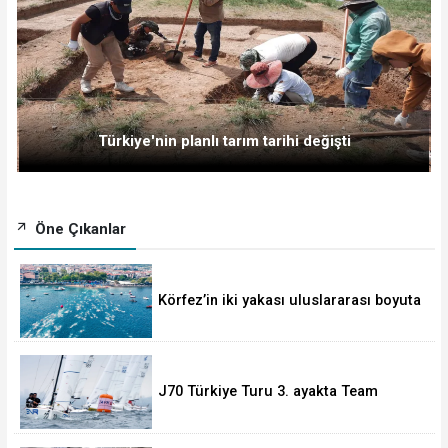
Türkiye'nin planlı tarım tarihi değişti
Öne Çıkanlar
Körfez’in iki yakası uluslararası boyuta
taşınıyor
J70 Türkiye Turu 3. ayakta Team
Nautique Yachting şampiyonluğu elde
etti