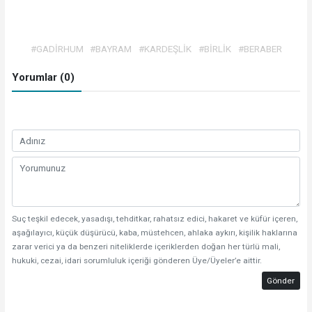
#GADİRHUM
#BAYRAM
#KARDEŞLİK
#BİRLİK
#BERABER
Yorumlar (0)
Suç teşkil edecek, yasadışı, tehditkar, rahatsız edici, hakaret ve küfür içeren,
aşağılayıcı, küçük düşürücü, kaba, müstehcen, ahlaka aykırı, kişilik haklarına
zarar verici ya da benzeri niteliklerde içeriklerden doğan her türlü mali,
hukuki, cezai, idari sorumluluk içeriği gönderen Üye/Üyeler’e aittir.
Gönder