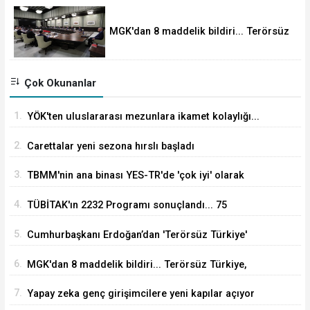
MGK'dan 8 maddelik bildiri... Terörsüz
Türkiye, bölgesel güvenlik ve Gazze
mesajı
Çok Okunanlar
1.
YÖK'ten uluslararası mezunlara ikamet kolaylığı...
Süre 2 yıla kadar uzatılabilecek
2.
Carettalar yeni sezona hırslı başladı
3.
TBMM'nin ana binası YES-TR'de 'çok iyi' olarak
sertifikalandırıldı
4.
TÜBİTAK'ın 2232 Programı sonuçlandı... 75
araştırmacı Türkiye'ye geliyor
5.
Cumhurbaşkanı Erdoğan’dan 'Terörsüz Türkiye'
mesajı
6.
MGK'dan 8 maddelik bildiri... Terörsüz Türkiye,
bölgesel güvenlik ve Gazze mesajı
7.
Yapay zeka genç girişimcilere yeni kapılar açıyor