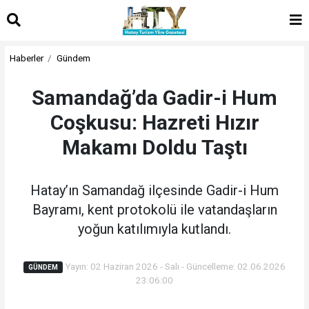
Haberler
Gündem
Samandağ’da Gadir-i Hum
Coşkusu: Hazreti Hızır
Makamı Doldu Taştı
Hatay’ın Samandağ ilçesinde Gadir-i Hum
Bayramı, kent protokolü ile vatandaşların
yoğun katılımıyla kutlandı.
Yayın: 02 Haziran 2026 - Salı - Güncelleme: 02.06.2026
GÜNDEM
23:06:00