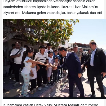
Bayram etkinlikleri kapsamında vatandaşlar sabahın erken
saatlerinden itibaren ilçede bulunan Hazreti Hızır Makamı’nı
ziyaret etti. Makama gelen vatandaşlar, bahur yakarak dua etti.
Kutlamalara katılan Hatay Valisi Mustafa Masatlı da türbede