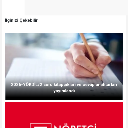
İlginizi Çekebilir
2026-YÖKDİL/2 soru kitapçıkları ve cevap anahtarları
yayımlandı