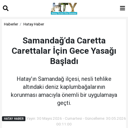
Haberler
Hatay Haber
Samandağ’da Caretta
Carettalar İçin Gece Yasağı
Başladı
Hatay’ın Samandağ ilçesi, nesli tehlike
altındaki deniz kaplumbağalarının
korunması amacıyla önemli bir uygulamaya
geçti.
Yayın: 30 Mayıs 2026 - Cumartesi - Güncelleme: 30.05.2026
HATAY HABER
00:11:00