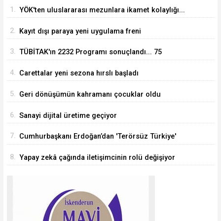
1.
YÖK'ten uluslararası mezunlara ikamet kolaylığı...
Süre 2 yıla kadar uzatılabilecek
2.
Kayıt dışı paraya yeni uygulama freni
3.
TÜBİTAK'ın 2232 Programı sonuçlandı... 75
araştırmacı Türkiye'ye geliyor
4.
Carettalar yeni sezona hırslı başladı
5.
Geri dönüşümün kahramanı çocuklar oldu
6.
Sanayi dijital üretime geçiyor
7.
Cumhurbaşkanı Erdoğan’dan 'Terörsüz Türkiye'
mesajı
8.
Yapay zekâ çağında iletişimcinin rolü değişiyor