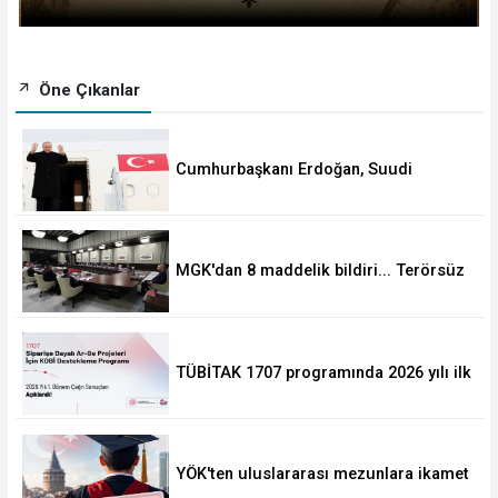
Öne Çıkanlar
Cumhurbaşkanı Erdoğan, Suudi
Arabistan yolcusu
MGK'dan 8 maddelik bildiri... Terörsüz
Türkiye, bölgesel güvenlik ve Gazze
mesajı
TÜBİTAK 1707 programında 2026 yılı ilk
dönem sonuçları açıklandı
YÖK'ten uluslararası mezunlara ikamet
kolaylığı... Süre 2 yıla kadar