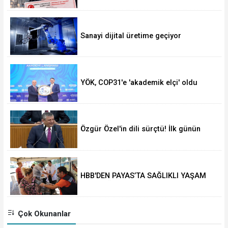
uzatılabilecek
Sanayi dijital üretime geçiyor
YÖK, COP31'e 'akademik elçi' oldu
Özgür Özel'in dili sürçtü! İlk günün
günahı olmaz
HBB'DEN PAYAS’TA SAĞLIKLI YAŞAM
ETKİNLİĞİ
Çok Okunanlar