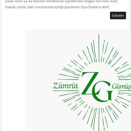
zarar verici ya da benzeri niteliklerde içeriklerden doğan her türlü mali,
hukuki, cezai, idari sorumluluk içeriği gönderen Üye/Üyeler’e aittir.
Gönder