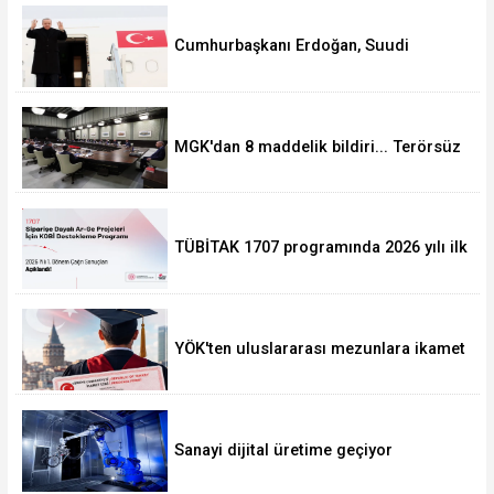
Cumhurbaşkanı Erdoğan, Suudi
Arabistan yolcusu
MGK'dan 8 maddelik bildiri... Terörsüz
Türkiye, bölgesel güvenlik ve Gazze
mesajı
TÜBİTAK 1707 programında 2026 yılı ilk
dönem sonuçları açıklandı
YÖK'ten uluslararası mezunlara ikamet
kolaylığı... Süre 2 yıla kadar
uzatılabilecek
Sanayi dijital üretime geçiyor