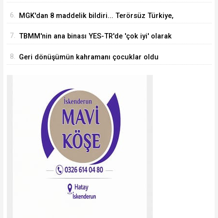
mesajı
6.
MGK'dan 8 maddelik bildiri... Terörsüz Türkiye,
bölgesel güvenlik ve Gazze mesajı
7.
TBMM'nin ana binası YES-TR'de 'çok iyi' olarak
sertifikalandırıldı
8.
Geri dönüşümün kahramanı çocuklar oldu