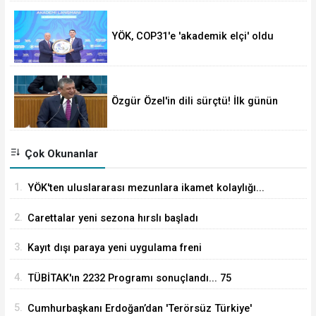
YÖK, COP31'e 'akademik elçi' oldu
Özgür Özel'in dili sürçtü! İlk günün
günahı olmaz
Çok Okunanlar
1.
YÖK'ten uluslararası mezunlara ikamet kolaylığı...
Süre 2 yıla kadar uzatılabilecek
2.
Carettalar yeni sezona hırslı başladı
3.
Kayıt dışı paraya yeni uygulama freni
4.
TÜBİTAK'ın 2232 Programı sonuçlandı... 75
araştırmacı Türkiye'ye geliyor
5.
Cumhurbaşkanı Erdoğan’dan 'Terörsüz Türkiye'