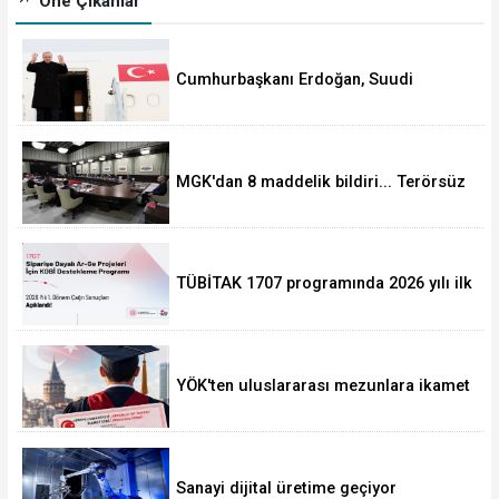
Öne Çıkanlar
Cumhurbaşkanı Erdoğan, Suudi
Arabistan yolcusu
MGK'dan 8 maddelik bildiri... Terörsüz
Türkiye, bölgesel güvenlik ve Gazze
mesajı
TÜBİTAK 1707 programında 2026 yılı ilk
dönem sonuçları açıklandı
YÖK'ten uluslararası mezunlara ikamet
kolaylığı... Süre 2 yıla kadar
uzatılabilecek
Sanayi dijital üretime geçiyor