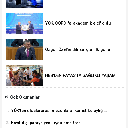
YÖK, COP31'e 'akademik elçi' oldu
Özgür Özel'in dili sürçtü! İlk günün
günahı olmaz
HBB'DEN PAYAS’TA SAĞLIKLI YAŞAM
ETKİNLİĞİ
Çok Okunanlar
1.
YÖK'ten uluslararası mezunlara ikamet kolaylığı...
Süre 2 yıla kadar uzatılabilecek
2.
Kayıt dışı paraya yeni uygulama freni