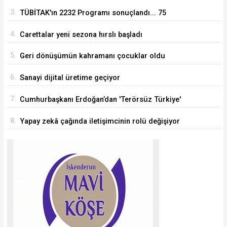
3.
TÜBİTAK'ın 2232 Programı sonuçlandı... 75
araştırmacı Türkiye'ye geliyor
4.
Carettalar yeni sezona hırslı başladı
5.
Geri dönüşümün kahramanı çocuklar oldu
6.
Sanayi dijital üretime geçiyor
7.
Cumhurbaşkanı Erdoğan’dan 'Terörsüz Türkiye'
mesajı
8.
Yapay zekâ çağında iletişimcinin rolü değişiyor