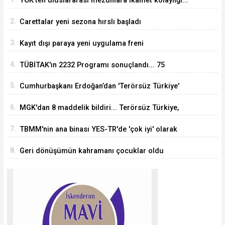
YÖK'ten uluslararası mezunlara ikamet kolaylığı...
Süre 2 yıla kadar uzatılabilecek
2.
Carettalar yeni sezona hırslı başladı
3.
Kayıt dışı paraya yeni uygulama freni
4.
TÜBİTAK'ın 2232 Programı sonuçlandı... 75
araştırmacı Türkiye'ye geliyor
5.
Cumhurbaşkanı Erdoğan’dan 'Terörsüz Türkiye'
mesajı
6.
MGK'dan 8 maddelik bildiri... Terörsüz Türkiye,
bölgesel güvenlik ve Gazze mesajı
7.
TBMM'nin ana binası YES-TR'de 'çok iyi' olarak
sertifikalandırıldı
8.
Geri dönüşümün kahramanı çocuklar oldu