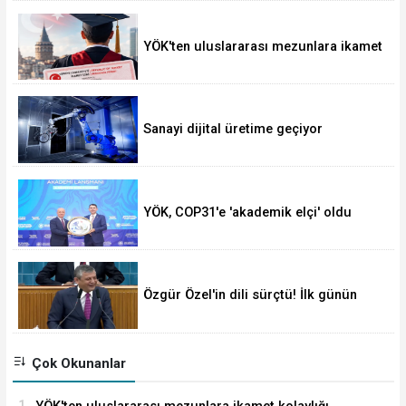
YÖK'ten uluslararası mezunlara ikamet
kolaylığı... Süre 2 yıla kadar
uzatılabilecek
Sanayi dijital üretime geçiyor
YÖK, COP31'e 'akademik elçi' oldu
Özgür Özel'in dili sürçtü! İlk günün
günahı olmaz
Çok Okunanlar
1.