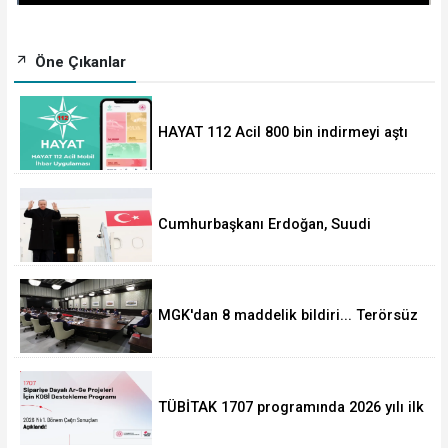
Öne Çıkanlar
HAYAT 112 Acil 800 bin indirmeyi aştı
Cumhurbaşkanı Erdoğan, Suudi
Arabistan yolcusu
MGK'dan 8 maddelik bildiri... Terörsüz
Türkiye, bölgesel güvenlik ve Gazze
mesajı
TÜBİTAK 1707 programında 2026 yılı ilk
dönem sonuçları açıklandı