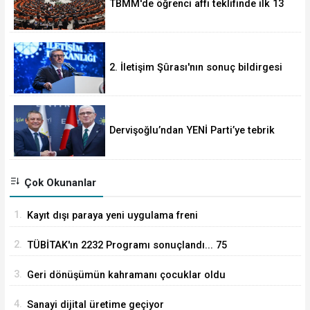
TBMM'de öğrenci affı teklifinde ilk 13
madde kabul edildi... Akademik
sahteciliğe ağır yaptırım
2. İletişim Şûrası'nın sonuç bildirgesi
açıklandı
Dervişoğlu’ndan YENİ Parti’ye tebrik
mesajı
Çok Okunanlar
1.
Kayıt dışı paraya yeni uygulama freni
2.
TÜBİTAK'ın 2232 Programı sonuçlandı... 75
araştırmacı Türkiye'ye geliyor
3.
Geri dönüşümün kahramanı çocuklar oldu
4.
Sanayi dijital üretime geçiyor