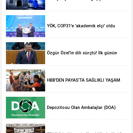
YÖK, COP31'e 'akademik elçi' oldu
Özgür Özel'in dili sürçtü! İlk günün
günahı olmaz
HBB'DEN PAYAS’TA SAĞLIKLI YAŞAM
ETKİNLİĞİ
Depozitosu Olan Ambalajlar (DOA)
Sisteminde kapsam genişliyor.