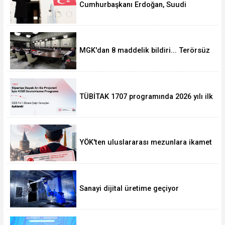
Cumhurbaşkanı Erdoğan, Suudi
Arabistan yolcusu
MGK'dan 8 maddelik bildiri... Terörsüz
Türkiye, bölgesel güvenlik ve Gazze
mesajı
TÜBİTAK 1707 programında 2026 yılı ilk
dönem sonuçları açıklandı
YÖK'ten uluslararası mezunlara ikamet
kolaylığı... Süre 2 yıla kadar
uzatılabilecek
Sanayi dijital üretime geçiyor