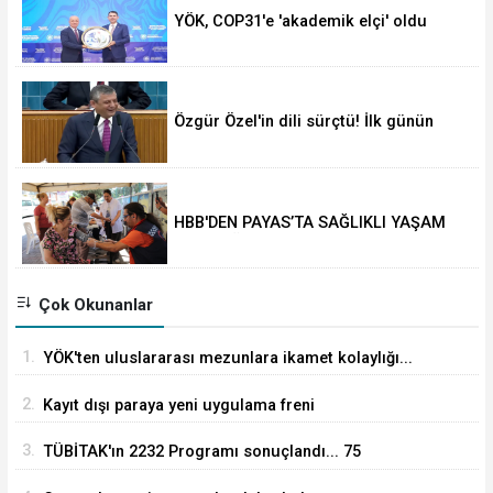
YÖK, COP31'e 'akademik elçi' oldu
Özgür Özel'in dili sürçtü! İlk günün
günahı olmaz
HBB'DEN PAYAS’TA SAĞLIKLI YAŞAM
ETKİNLİĞİ
Çok Okunanlar
1.
YÖK'ten uluslararası mezunlara ikamet kolaylığı...
Süre 2 yıla kadar uzatılabilecek
2.
Kayıt dışı paraya yeni uygulama freni
3.
TÜBİTAK'ın 2232 Programı sonuçlandı... 75
araştırmacı Türkiye'ye geliyor