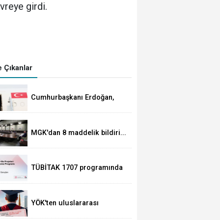
vreye girdi.
0
 Çıkanlar
Cumhurbaşkanı Erdoğan,
Suudi Arabistan yolcusu
MGK'dan 8 maddelik bildiri...
Terörsüz Türkiye, bölgesel
güvenlik ve Gazze mesajı
TÜBİTAK 1707 programında
2026 yılı ilk dönem sonuçları
açıklandı
YÖK'ten uluslararası
mezunlara ikamet kolaylığı...