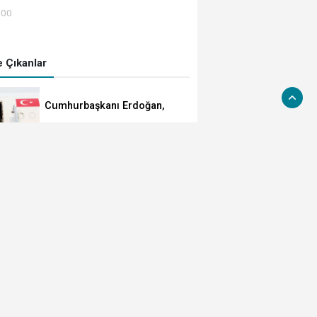
:00
 Çıkanlar
Cumhurbaşkanı Erdoğan,
Suudi Arabistan yolcusu
MGK'dan 8 maddelik bildiri...
Terörsüz Türkiye, bölgesel
güvenlik ve Gazze mesajı
TÜBİTAK 1707 programında
2026 yılı ilk dönem sonuçları
açıklandı
YÖK'ten uluslararası
mezunlara ikamet kolaylığı...
Süre 2 yıla kadar
uzatılabilecek
Sanayi dijital üretime geçiyor