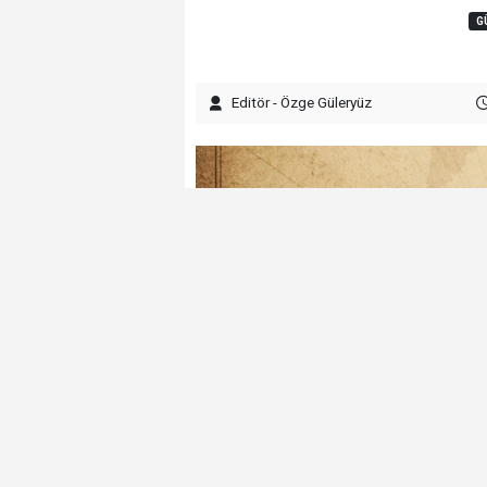
G
Editör - Özge Güleryüz