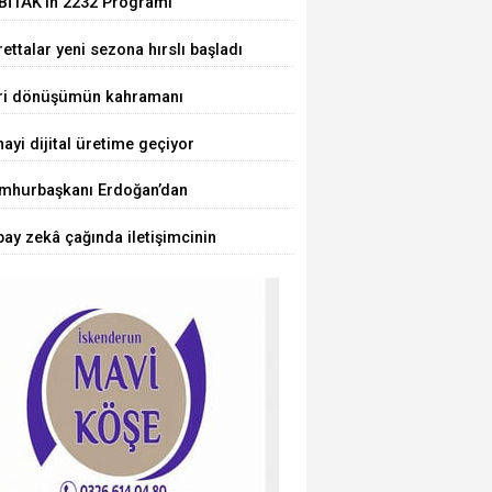
BİTAK'ın 2232 Programı
uçlandı... 75 araştırmacı
ettalar yeni sezona hırslı başladı
kiye'ye geliyor
ri dönüşümün kahramanı
cuklar oldu
ayi dijital üretime geçiyor
mhurbaşkanı Erdoğan’dan
rörsüz Türkiye' mesajı
ay zekâ çağında iletişimcinin
ü değişiyor