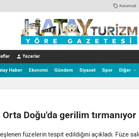
Kurumsal
aflar
Yazarlar
atay Haber
Ekonomi
Gündem
Siyaset
Spor
Diğer
Orta Doğu'da gerilim tırmanıyor
ateşlenen füzelerin tespit edildiğini açıkladı. Füze sal