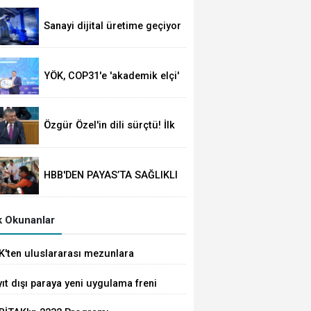
Süre 2 yıla kadar
uzatılabilecek
Sanayi dijital üretime geçiyor
YÖK, COP31'e 'akademik elçi'
oldu
Özgür Özel'in dili sürçtü! İlk
günün günahı olmaz
HBB'DEN PAYAS’TA SAĞLIKLI
YAŞAM ETKİNLİĞİ
 Okunanlar
K'ten uluslararası mezunlara
met kolaylığı... Süre 2 yıla kadar
ıt dışı paraya yeni uygulama freni
tılabilecek