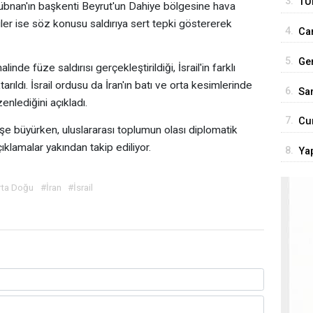
3.
TÜ
übnan'ın başkenti Beyrut'un Dahiye bölgesine hava
son
tkililer ise söz konusu saldırıya sert tepki göstererek
4.
Car
Tür
5.
Ge
de füze saldırısı gerçekleştirildiği, İsrail'in farklı
ço
arıldı. İsrail ordusu da İran'ın batı ve orta kesimlerinde
6.
San
nlediğini açıkladı.
7.
Cu
ndişe büyürken, uluslararası toplumun olası diplomatik
'Te
ıklamalar yakından takip ediliyor.
8.
Yap
rol
rta Doğu
#İran
#İsrail