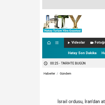
00:57 - NÖBETÇİ ECZANELER
Videolar
Fotoğr
00:27 - Hatay’da sıcaklık alarmı!
Hatay Son Dakika
H
00:25 - TARİHTE BUGÜN
Haberler
Gündem
İsrail ordusu, İran’dan 