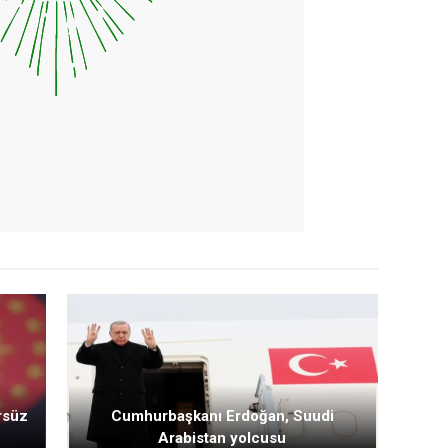
rsüz
Cumhurbaşkanı Erdoğan, Suudi
Arabistan yolcusu