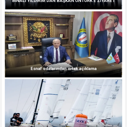
BİNALİ YILDIRIM’DAN BAŞKAN ÖNTÜRK’E ZİYARET
Esnaf odalarından ortak açıklama