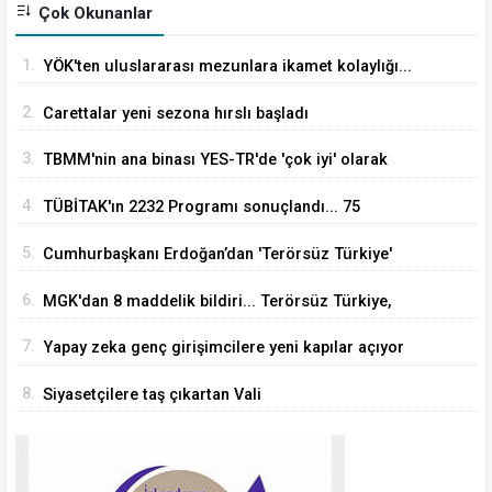
Çok Okunanlar
1.
YÖK'ten uluslararası mezunlara ikamet kolaylığı...
Süre 2 yıla kadar uzatılabilecek
2.
Carettalar yeni sezona hırslı başladı
3.
TBMM'nin ana binası YES-TR'de 'çok iyi' olarak
sertifikalandırıldı
4.
TÜBİTAK'ın 2232 Programı sonuçlandı... 75
araştırmacı Türkiye'ye geliyor
5.
Cumhurbaşkanı Erdoğan’dan 'Terörsüz Türkiye'
mesajı
6.
MGK'dan 8 maddelik bildiri... Terörsüz Türkiye,
bölgesel güvenlik ve Gazze mesajı
7.
Yapay zeka genç girişimcilere yeni kapılar açıyor
8.
Siyasetçilere taş çıkartan Vali