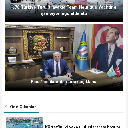
J70 Türkiye Turu 3. ayakta Team Nautique Yachting
şampiyonluğu elde etti
Esnaf odalarından ortak açıklama
Öne Çıkanlar
Körfez’in iki yakası uluslararası boyuta