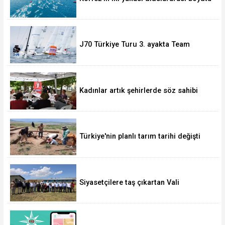
taşınıyor
J70 Türkiye Turu 3. ayakta Team
Nautique Yachting şampiyonluğu elde
etti
Kadınlar artık şehirlerde söz sahibi
oluyor
Türkiye'nin planlı tarım tarihi değişti
Siyasetçilere taş çıkartan Vali