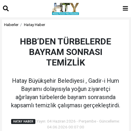
Haberler
Hatay Haber
HBB’DEN TÜRBELERDE
BAYRAM SONRASI
TEMİZLİK
Hatay Büyükşehir Belediyesi , Gadir-i Hum
Bayramı dolayısıyla yoğun ziyaretçi
ağırlayan türbelerde bayram sonrasında
kapsamlı temizlik çalışması gerçekleştirdi.
Yayın: 04 Haziran 2026 - Perşembe - Güncelleme:
HATAY HABER
04.06.2026 00:07:00