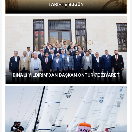
TARİHTE BUGÜN
BİNALİ YILDIRIM’DAN BAŞKAN ÖNTÜRK’E ZİYARET