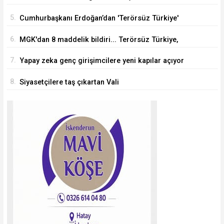
araştırmacı Türkiye'ye geliyor
5.
Cumhurbaşkanı Erdoğan’dan 'Terörsüz Türkiye'
mesajı
6.
MGK'dan 8 maddelik bildiri... Terörsüz Türkiye,
bölgesel güvenlik ve Gazze mesajı
7.
Yapay zeka genç girişimcilere yeni kapılar açıyor
8.
Siyasetçilere taş çıkartan Vali