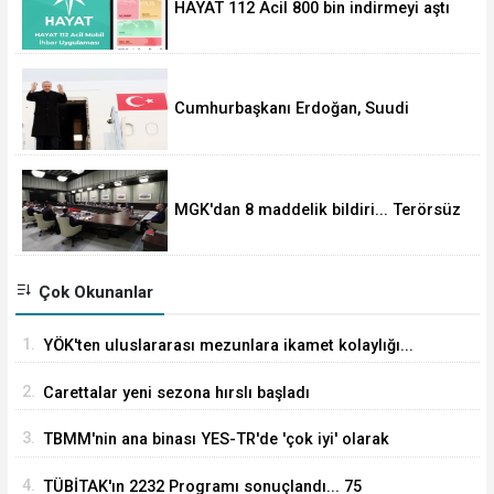
HAYAT 112 Acil 800 bin indirmeyi aştı
Cumhurbaşkanı Erdoğan, Suudi
Arabistan yolcusu
MGK'dan 8 maddelik bildiri... Terörsüz
Türkiye, bölgesel güvenlik ve Gazze
mesajı
Çok Okunanlar
1.
YÖK'ten uluslararası mezunlara ikamet kolaylığı...
Süre 2 yıla kadar uzatılabilecek
2.
Carettalar yeni sezona hırslı başladı
3.
TBMM'nin ana binası YES-TR'de 'çok iyi' olarak
sertifikalandırıldı
4.
TÜBİTAK'ın 2232 Programı sonuçlandı... 75