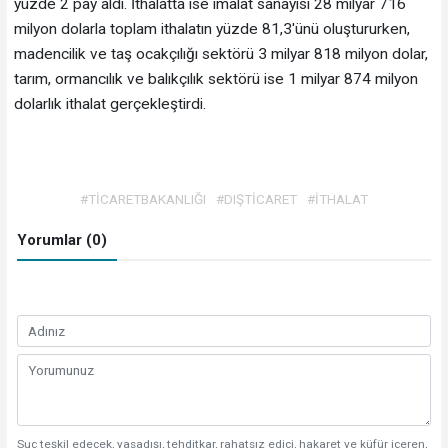
yüzde 2 pay aldı. İthalatta ise imalat sanayisi 28 milyar 716
milyon dolarla toplam ithalatın yüzde 81,3'ünü oluştururken,
madencilik ve taş ocakçılığı sektörü 3 milyar 818 milyon dolar,
tarım, ormancılık ve balıkçılık sektörü ise 1 milyar 874 milyon
dolarlık ithalat gerçekleştirdi.
#TİCARETBAKANLIĞI
#DIŞTİCARET
#İTHALAT
Yorumlar (0)
Suç teşkil edecek, yasadışı, tehditkar, rahatsız edici, hakaret ve küfür içeren,