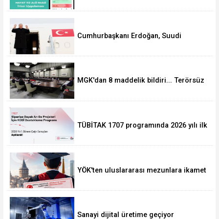
Cumhurbaşkanı Erdoğan, Suudi
Arabistan yolcusu
MGK'dan 8 maddelik bildiri... Terörsüz
Türkiye, bölgesel güvenlik ve Gazze
mesajı
TÜBİTAK 1707 programında 2026 yılı ilk
dönem sonuçları açıklandı
YÖK'ten uluslararası mezunlara ikamet
kolaylığı... Süre 2 yıla kadar
uzatılabilecek
Sanayi dijital üretime geçiyor