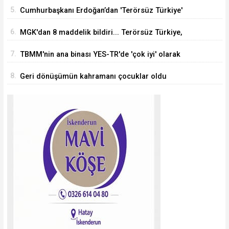
araştırmacı Türkiye'ye geliyor
5.
Cumhurbaşkanı Erdoğan’dan 'Terörsüz Türkiye'
mesajı
6.
MGK'dan 8 maddelik bildiri... Terörsüz Türkiye,
bölgesel güvenlik ve Gazze mesajı
7.
TBMM'nin ana binası YES-TR'de 'çok iyi' olarak
sertifikalandırıldı
8.
Geri dönüşümün kahramanı çocuklar oldu