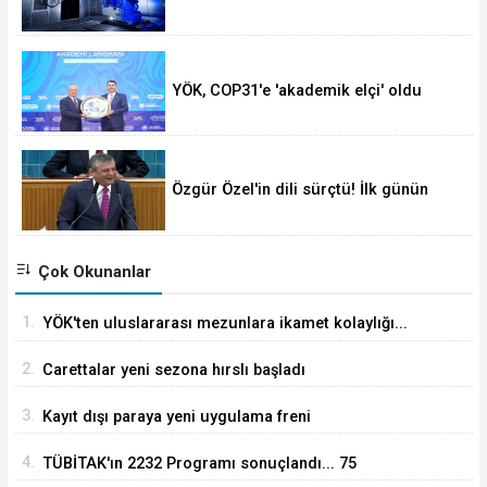
YÖK, COP31'e 'akademik elçi' oldu
Özgür Özel'in dili sürçtü! İlk günün
günahı olmaz
Çok Okunanlar
1.
YÖK'ten uluslararası mezunlara ikamet kolaylığı...
Süre 2 yıla kadar uzatılabilecek
2.
Carettalar yeni sezona hırslı başladı
3.
Kayıt dışı paraya yeni uygulama freni
4.
TÜBİTAK'ın 2232 Programı sonuçlandı... 75