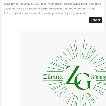
aşağılayıcı, küçük düşürücü, kaba, müstehcen, ahlaka aykırı, kişilik haklarına
zarar verici ya da benzeri niteliklerde içeriklerden doğan her türlü mali,
hukuki, cezai, idari sorumluluk içeriği gönderen Üye/Üyeler’e aittir.
Gönder