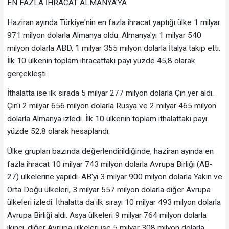
EN FAZLA İHRACAT ALMANYA'YA
Haziran ayında Türkiye'nin en fazla ihracat yaptığı ülke 1 milyar
971 milyon dolarla Almanya oldu. Almanya'yı 1 milyar 540
milyon dolarla ABD, 1 milyar 355 milyon dolarla İtalya takip etti.
İlk 10 ülkenin toplam ihracattaki payı yüzde 45,8 olarak
gerçekleşti.
İthalatta ise ilk sırada 5 milyar 277 milyon dolarla Çin yer aldı.
Çin'i 2 milyar 656 milyon dolarla Rusya ve 2 milyar 465 milyon
dolarla Almanya izledi. İlk 10 ülkenin toplam ithalattaki payı
yüzde 52,8 olarak hesaplandı.
Ülke grupları bazında değerlendirildiğinde, haziran ayında en
fazla ihracat 10 milyar 743 milyon dolarla Avrupa Birliği (AB-
27) ülkelerine yapıldı. AB'yi 3 milyar 900 milyon dolarla Yakın ve
Orta Doğu ülkeleri, 3 milyar 557 milyon dolarla diğer Avrupa
ülkeleri izledi. İthalatta da ilk sırayı 10 milyar 493 milyon dolarla
Avrupa Birliği aldı. Asya ülkeleri 9 milyar 764 milyon dolarla
ikinci, diğer Avrupa ülkeleri ise 5 milyar 308 milyon dolarla