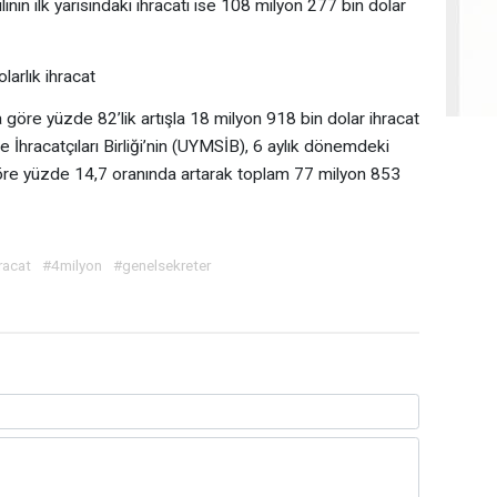
lının ilk yarısındaki ihracatı ise 108 milyon 277 bin dolar
arlık ihracat
a göre yüzde 82’lik artışla 18 milyon 918 bin dolar ihracat
hracatçıları Birliği’nin (UYMSİB), 6 aylık dönemdeki
göre yüzde 14,7 oranında artarak toplam 77 milyon 853
racat
#4milyon
#genelsekreter