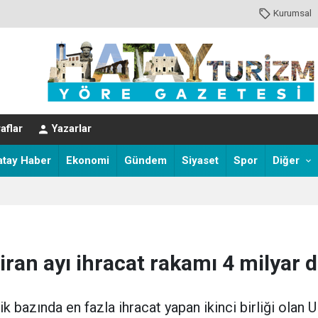
Kurumsal
aflar
Yazarlar
atay Haber
Ekonomi
Gündem
Siyaset
Spor
Diğer
iran ayı ihracat rakamı 4 milyar d
k bazında en fazla ihracat yapan ikinci birliği olan Ul