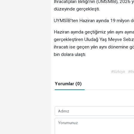
İhracatçıları Birliği’nin (UMSMİB), 2026 yı
düzeyinde gerçekleşti.
UYMSİB'ten Haziran ayında 19 milyon dol
Haziran ayında geçtiğimiz yılın aynı ayın
gerçekleştiren Uludağ Yaş Meyve Sebze İ
ihracatı ise geçen yılın aynı dönemine 
bin dolara ulaştı.
#türkiye
#ih
Yorumlar (0)