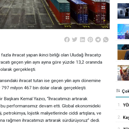
azla ihracat yapan ikinci birliği olan Uludağ İhracatçı
 ihracatı geçen yılın aynı ayına göre yüzde 13,2 oranında
 olarak gerçekleşti.
arısındaki ihracat tutarı ise geçen yılın aynı dönemine
 797 milyon 467 bin dolar olarak gerçekleşti.
Çok
 Başkanı Kemal Yazıcı, “İhracatımızı artırarak
1.
YÖ
 da bu performansımız devam etti. Global ekonomideki
ika
ji, petrokimya, lojistik maliyetlerinde ciddi artışlara, ve
2.
Kay
ına rağmen ihracatımızı artırarak sürdürüyoruz” dedi.
uza