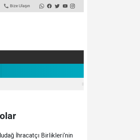
Bize Ulaşın
olar
udağ İhracatçı Birlikleri’nin