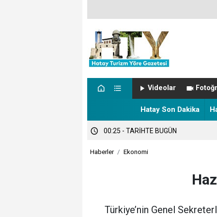
00:57 - NÖBETÇİ ECZANELER
Videolar
Fotoğr
00:27 - Hatay’da sıcaklık alarmı!
Hatay Son Dakika
H
00:25 - TARİHTE BUGÜN
Haberler
Ekonomi
Haz
Türkiye’nin Genel Sekreterli