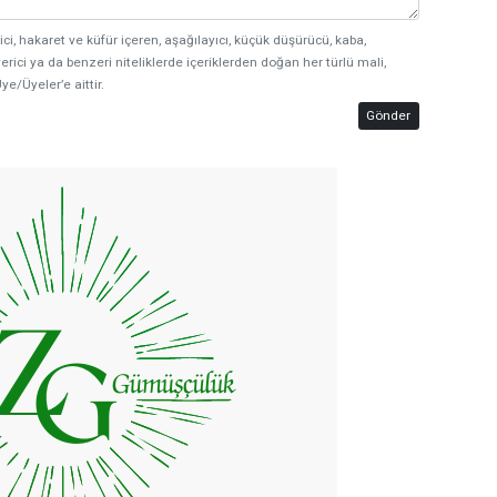
ici, hakaret ve küfür içeren, aşağılayıcı, küçük düşürücü, kaba,
erici ya da benzeri niteliklerde içeriklerden doğan her türlü mali,
ye/Üyeler’e aittir.
Gönder