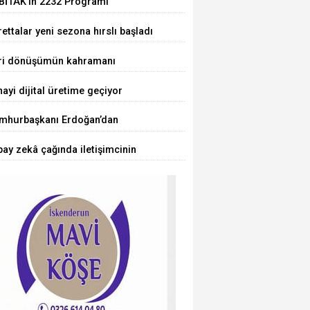
BİTAK'ın 2232 Programı
uçlandı... 75 araştırmacı
ettalar yeni sezona hırslı başladı
kiye'ye geliyor
ri dönüşümün kahramanı
cuklar oldu
ayi dijital üretime geçiyor
mhurbaşkanı Erdoğan’dan
rörsüz Türkiye' mesajı
ay zekâ çağında iletişimcinin
ü değişiyor