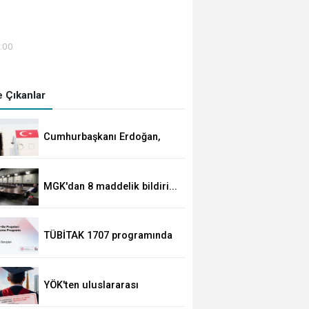
:00
 Çıkanlar
Cumhurbaşkanı Erdoğan,
Suudi Arabistan yolcusu
MGK'dan 8 maddelik bildiri...
Terörsüz Türkiye, bölgesel
güvenlik ve Gazze mesajı
TÜBİTAK 1707 programında
2026 yılı ilk dönem sonuçları
açıklandı
YÖK'ten uluslararası
mezunlara ikamet kolaylığı...