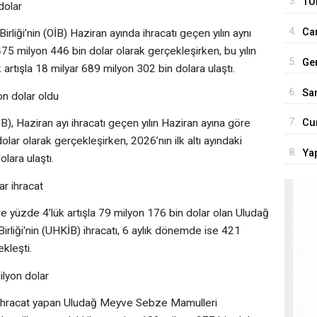
3.
TÜ
dolar
son
4.
Car
irliği’nin (OİB) Haziran ayında ihracatı geçen yılın aynı
Tür
75 milyon 446 bin dolar olarak gerçekleşirken, bu yılın
5.
Ge
 artışla 18 milyar 689 milyon 302 bin dolara ulaştı.
ço
6.
San
on dolar oldu
7.
Cu
TİB), Haziran ayı ihracatı geçen yılın Haziran ayına göre
olar olarak gerçekleşirken, 2026’nın ilk altı ayındaki
'Te
8.
Yap
lara ulaştı.
rol
r ihracat
re yüzde 4’lük artışla 79 milyon 176 bin dolar olan Uludağ
irliği'nin (UHKİB) ihracatı, 6 aylık dönemde ise 421
kleşti.
lyon dolar
r ihracat yapan Uludağ Meyve Sebze Mamulleri