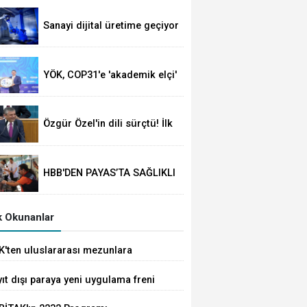
Süre 2 yıla kadar
uzatılabilecek
Sanayi dijital üretime geçiyor
YÖK, COP31'e 'akademik elçi'
oldu
Özgür Özel'in dili sürçtü! İlk
günün günahı olmaz
HBB'DEN PAYAS’TA SAĞLIKLI
YAŞAM ETKİNLİĞİ
 Okunanlar
K'ten uluslararası mezunlara
met kolaylığı... Süre 2 yıla kadar
ıt dışı paraya yeni uygulama freni
tılabilecek