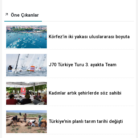
Öne Çıkanlar
Körfez’in iki yakası uluslararası boyuta
taşınıyor
J70 Türkiye Turu 3. ayakta Team
Nautique Yachting şampiyonluğu elde
etti
Kadınlar artık şehirlerde söz sahibi
oluyor
Türkiye'nin planlı tarım tarihi değişti