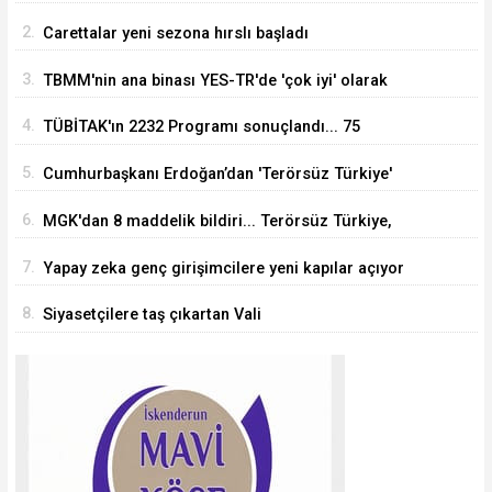
Süre 2 yıla kadar uzatılabilecek
2.
Carettalar yeni sezona hırslı başladı
3.
TBMM'nin ana binası YES-TR'de 'çok iyi' olarak
sertifikalandırıldı
4.
TÜBİTAK'ın 2232 Programı sonuçlandı... 75
araştırmacı Türkiye'ye geliyor
5.
Cumhurbaşkanı Erdoğan’dan 'Terörsüz Türkiye'
mesajı
6.
MGK'dan 8 maddelik bildiri... Terörsüz Türkiye,
bölgesel güvenlik ve Gazze mesajı
7.
Yapay zeka genç girişimcilere yeni kapılar açıyor
8.
Siyasetçilere taş çıkartan Vali