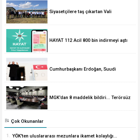
Siyasetçilere taş çıkartan Vali
HAYAT 112 Acil 800 bin indirmeyi aştı
Cumhurbaşkanı Erdoğan, Suudi
Arabistan yolcusu
MGK'dan 8 maddelik bildiri... Terörsüz
Türkiye, bölgesel güvenlik ve Gazze
mesajı
Çok Okunanlar
1.
YÖK'ten uluslararası mezunlara ikamet kolaylığı...