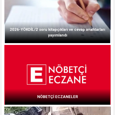
2026-YÖKDİL/2 soru kitapçıkları ve cevap anahtarları
yayımlandı
NÖBETÇİ ECZANELER