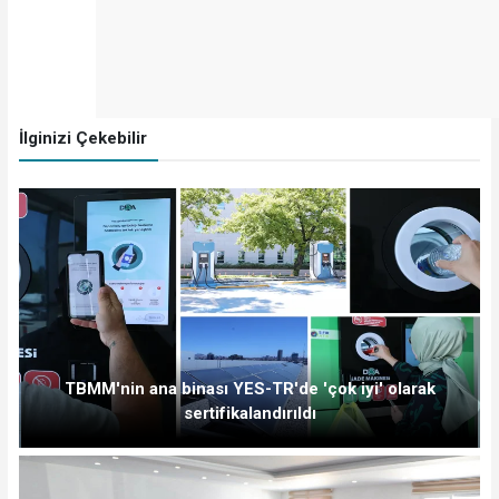
İlginizi Çekebilir
TBMM'nin ana binası YES-TR'de 'çok iyi' olarak
sertifikalandırıldı