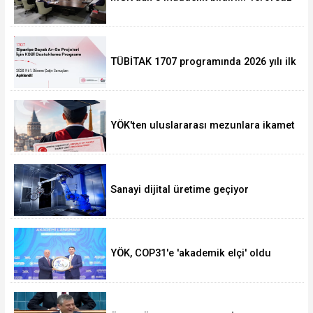
Türkiye, bölgesel güvenlik ve Gazze
mesajı
TÜBİTAK 1707 programında 2026 yılı ilk
dönem sonuçları açıklandı
YÖK'ten uluslararası mezunlara ikamet
kolaylığı... Süre 2 yıla kadar
uzatılabilecek
Sanayi dijital üretime geçiyor
YÖK, COP31'e 'akademik elçi' oldu