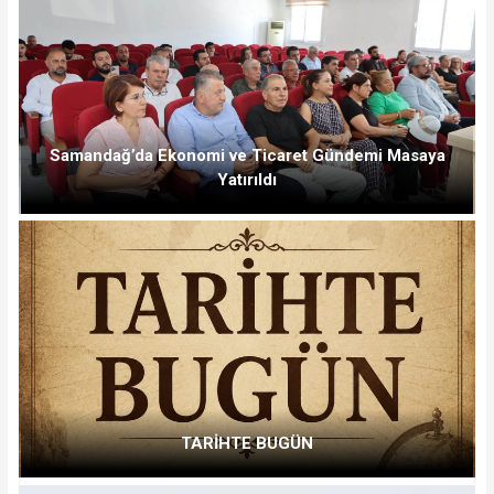
Samandağ’da Ekonomi ve Ticaret Gündemi Masaya
Yatırıldı
TARİHTE BUGÜN