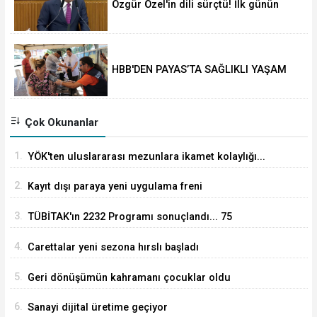
Özgür Özel'in dili sürçtü! İlk günün
günahı olmaz
HBB'DEN PAYAS’TA SAĞLIKLI YAŞAM
ETKİNLİĞİ
Çok Okunanlar
1.
YÖK'ten uluslararası mezunlara ikamet kolaylığı...
Süre 2 yıla kadar uzatılabilecek
2.
Kayıt dışı paraya yeni uygulama freni
3.
TÜBİTAK'ın 2232 Programı sonuçlandı... 75
araştırmacı Türkiye'ye geliyor
4.
Carettalar yeni sezona hırslı başladı
5.
Geri dönüşümün kahramanı çocuklar oldu
6.
Sanayi dijital üretime geçiyor