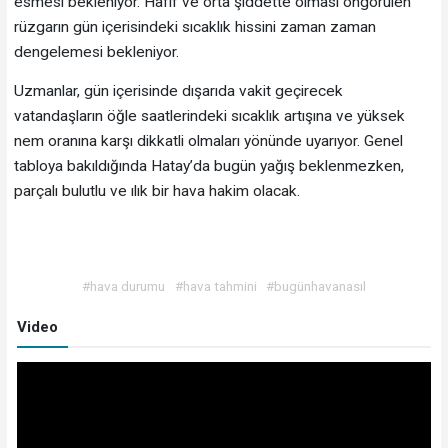
esmesi bekleniyor. Hafif ve orta şiddette olması öngörülen
rüzgarın gün içerisindeki sıcaklık hissini zaman zaman
dengelemesi bekleniyor.
Uzmanlar, gün içerisinde dışarıda vakit geçirecek
vatandaşların öğle saatlerindeki sıcaklık artışına ve yüksek
nem oranına karşı dikkatli olmaları yönünde uyarıyor. Genel
tabloya bakıldığında Hatay’da bugün yağış beklenmezken,
parçalı bulutlu ve ılık bir hava hakim olacak.
#hava durumu
#hava tahmini
#bugünhavanasıl
Video