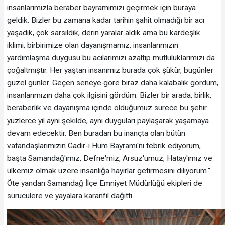
insanlarımızla beraber bayramımızı geçirmek için buraya
geldik. Bizler bu zamana kadar tarihin şahit olmadığı bir acı
yaşadık, çok sarsıldık, derin yaralar aldık ama bu kardeşlik
iklimi, birbirimize olan dayanışmamız, insanlarımızın
yardımlaşma duygusu bu acılarımızı azaltıp mutluluklarımızı da
çoğaltmıştır. Her yaştan insanımız burada çok şükür, bugünler
güzel günler. Geçen seneye göre biraz daha kalabalık gördüm,
insanlarımızın daha çok ilgisini gördüm. Bizler bir arada, birlik,
beraberlik ve dayanışma içinde olduğumuz sürece bu şehir
yüzlerce yıl aynı şekilde, aynı duyguları paylaşarak yaşamaya
devam edecektir. Ben buradan bu inançta olan bütün
vatandaşlarımızın Gadir-i Hum Bayramı'nı tebrik ediyorum,
başta Samandağ'ımız, Defne'miz, Arsuz'umuz, Hatay'ımız ve
ülkemiz olmak üzere insanlığa hayırlar getirmesini diliyorum."
Öte yandan Samandağ İlçe Emniyet Müdürlüğü ekipleri de
sürücülere ve yayalara karanfil dağıttı