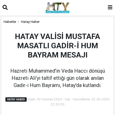
Haberler
Hatay Haber
HATAY VALİSİ MUSTAFA
MASATLI GADİR-İ HUM
BAYRAM MESAJI
Hazreti Muhammed'in Veda Haccı dönüşü
Hazreti Ali'yi taltif ettiği gün olarak anılan
Gadir-i Hum Bayramı, Hatay'da kutlandı.
Yayın: 02 Haziran 2026 - Salı - Güncelleme: 02.06.2026
HATAY HABER
22:53:00