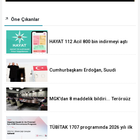
Öne Çıkanlar
HAYAT 112 Acil 800 bin indirmeyi aştı
Cumhurbaşkanı Erdoğan, Suudi
Arabistan yolcusu
MGK'dan 8 maddelik bildiri... Terörsüz
Türkiye, bölgesel güvenlik ve Gazze
mesajı
TÜBİTAK 1707 programında 2026 yılı ilk
dönem sonuçları açıklandı