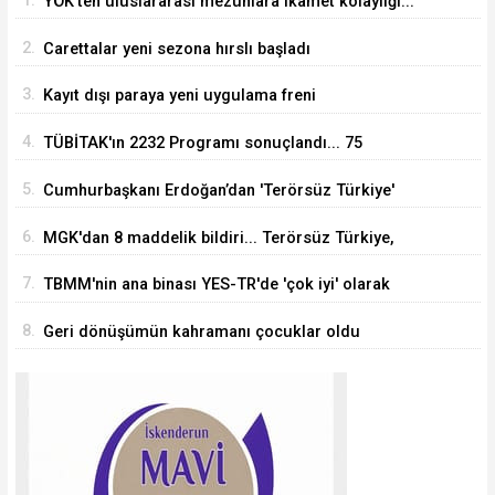
1.
YÖK'ten uluslararası mezunlara ikamet kolaylığı...
Süre 2 yıla kadar uzatılabilecek
2.
Carettalar yeni sezona hırslı başladı
3.
Kayıt dışı paraya yeni uygulama freni
4.
TÜBİTAK'ın 2232 Programı sonuçlandı... 75
araştırmacı Türkiye'ye geliyor
5.
Cumhurbaşkanı Erdoğan’dan 'Terörsüz Türkiye'
mesajı
6.
MGK'dan 8 maddelik bildiri... Terörsüz Türkiye,
bölgesel güvenlik ve Gazze mesajı
7.
TBMM'nin ana binası YES-TR'de 'çok iyi' olarak
sertifikalandırıldı
8.
Geri dönüşümün kahramanı çocuklar oldu