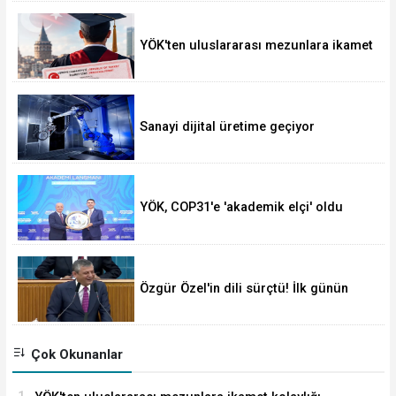
YÖK'ten uluslararası mezunlara ikamet
kolaylığı... Süre 2 yıla kadar
uzatılabilecek
Sanayi dijital üretime geçiyor
YÖK, COP31'e 'akademik elçi' oldu
Özgür Özel'in dili sürçtü! İlk günün
günahı olmaz
Çok Okunanlar