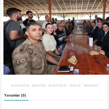
#GADİRHUM
#BAYRAM
#KARDEŞLİK
#BİRLİK
#BERABER
Yorumlar (0)