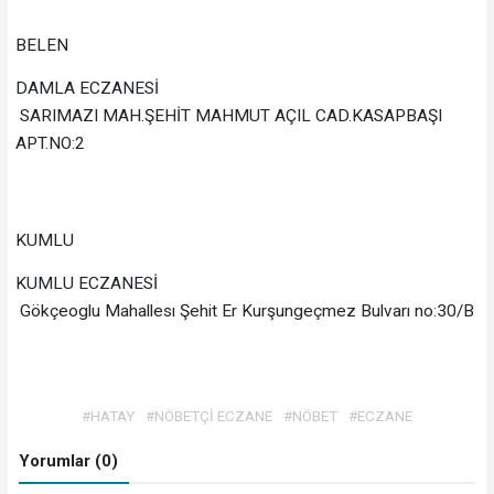
BELEN
DAMLA ECZANESİ
SARIMAZI MAH.ŞEHİT MAHMUT AÇIL CAD.KASAPBAŞI
APT.NO:2
KUMLU
KUMLU ECZANESİ
Gökçeoglu Mahallesı Şehit Er Kurşungeçmez Bulvarı no:30/B
#HATAY
#NÖBETÇİ ECZANE
#NÖBET
#ECZANE
Yorumlar (0)