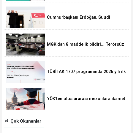
Cumhurbaşkanı Erdoğan, Suudi
Arabistan yolcusu
MGK'dan 8 maddelik bildiri... Terörsüz
Türkiye, bölgesel güvenlik ve Gazze
mesajı
TÜBİTAK 1707 programında 2026 yılı ilk
dönem sonuçları açıklandı
YÖK'ten uluslararası mezunlara ikamet
kolaylığı... Süre 2 yıla kadar
uzatılabilecek
Çok Okunanlar