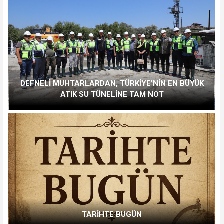
DEFNELİ MUHTARLARDAN, TÜRKİYE'NİN EN BÜYÜK
ATIK SU TÜNELİNE TAM NOT
TARİHTE BUGÜN