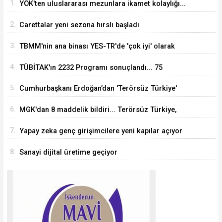
1.
YÖK'ten uluslararası mezunlara ikamet kolaylığı...
Süre 2 yıla kadar uzatılabilecek
2.
Carettalar yeni sezona hırslı başladı
3.
TBMM'nin ana binası YES-TR'de 'çok iyi' olarak
sertifikalandırıldı
4.
TÜBİTAK'ın 2232 Programı sonuçlandı... 75
araştırmacı Türkiye'ye geliyor
5.
Cumhurbaşkanı Erdoğan’dan 'Terörsüz Türkiye'
mesajı
6.
MGK'dan 8 maddelik bildiri... Terörsüz Türkiye,
bölgesel güvenlik ve Gazze mesajı
7.
Yapay zeka genç girişimcilere yeni kapılar açıyor
8.
Sanayi dijital üretime geçiyor