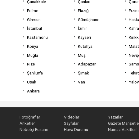
Çanakkale
Çankırı
Çoru
Edirne
Elazığ
Erzin
Giresun
Gümüşhane
Hakka
İstanbul
İzmir
Kahr
Kastamonu
Kayseri
Kırıkk
Konya
Kütahya
Mala
Muğla
Muş
Nevşe
Rize
Adapazarı
Sams
Şanlıurfa
Şırnak
Tekir
Uşak
Van
Yalo
Ankara
Fotoğraflar
Videolar
Yazarlar
Anketler
Sayfalar
Gazete Manşetler
Nöbetçi Eczane
Hava Durumu
Namaz Vakitleri