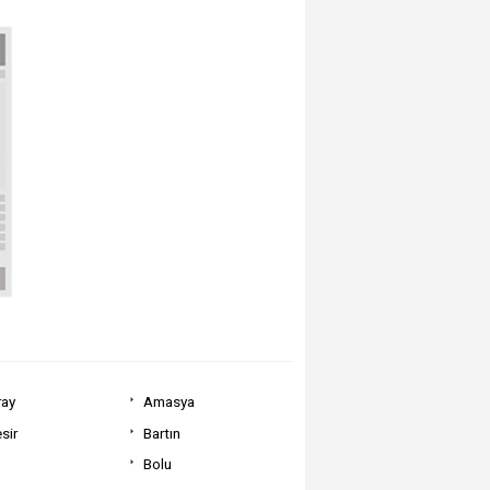
ray
Amasya
sir
Bartın
Bolu