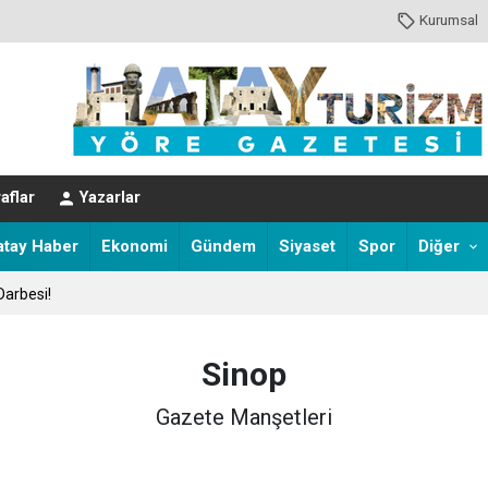
Kurumsal
aflar
Yazarlar
atay Haber
Ekonomi
Gündem
Siyaset
Spor
Diğer
Darbesi!
Sinop
Gazete Manşetleri