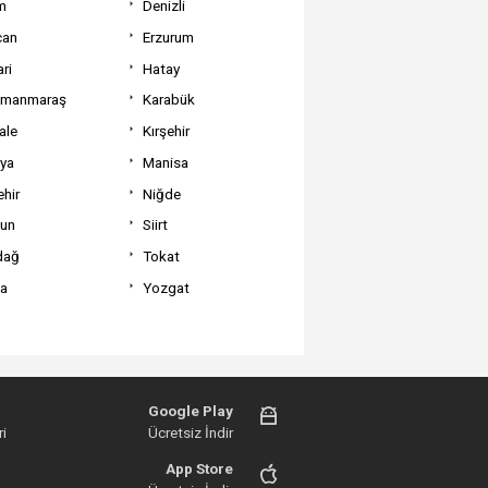
m
Denizli
can
Erzurum
ri
Hatay
amanmaraş
Karabük
ale
Kırşehir
tya
Manisa
hir
Niğde
un
Siirt
dağ
Tokat
va
Yozgat
Google Play
i
Ücretsiz İndir
App Store