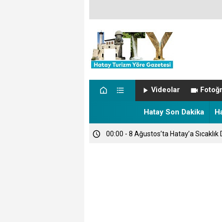
00:05 - NÖBETÇİ ECZANELER
Videolar
Fotoğr
00:00 - TARİHTE BUGÜN
Hatay Son Dakika
H
00:00 - 8 Ağustos’ta Hatay’a Sıcaklık 