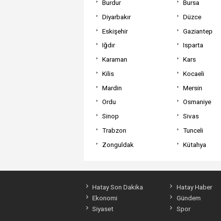
Burdur
Bursa
Diyarbakır
Düzce
Eskişehir
Gaziantep
Iğdır
Isparta
Karaman
Kars
Kilis
Kocaeli
Mardin
Mersin
Ordu
Osmaniye
Sinop
Sivas
Trabzon
Tunceli
Zonguldak
Kütahya
Hatay Son Dakika
Hatay Haber
Ekonomi
Gündem
Siyaset
Spor