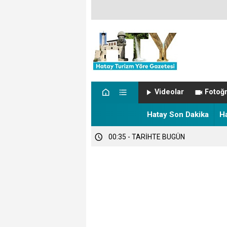
00:51 - NÖBETÇİ ECZANELER
Videolar
Fotoğr
00:47 - Hatay’da Sıcaklıklar Tırmanıyo
Hatay Son Dakika
H
00:35 - TARİHTE BUGÜN
00:07 - Samandağ’da Ekonomi ve Tic
00:03 - HATSU’DAN ÖRNEK UYGULA