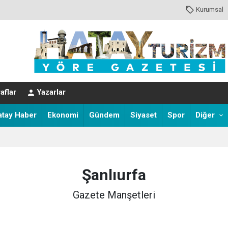
Kurumsal
aflar
Yazarlar
r!
atay Haber
Ekonomi
Gündem
Siyaset
Spor
Diğer
aret Gündemi Masaya Yatırıldı
Şanlıurfa
Gazete Manşetleri
MA