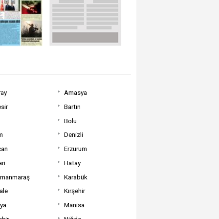
ray
Amasya
sir
Bartın
Bolu
m
Denizli
can
Erzurum
ri
Hatay
amanmaraş
Karabük
ale
Kırşehir
tya
Manisa
hir
Niğde