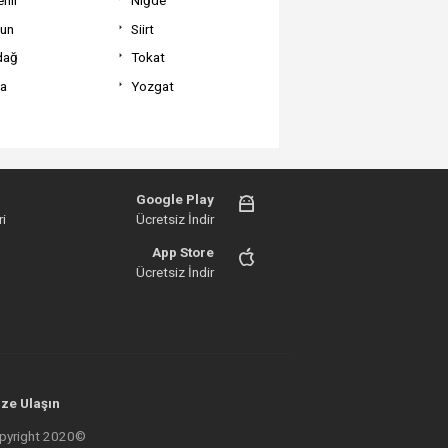
un
Siirt
dağ
Tokat
va
Yozgat
Google Play
i
Ücretsiz İndir
App Store
Ücretsiz İndir
ze Ulaşın
 Copyright 2020©