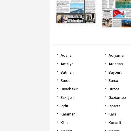
Adana
Adıyaman
Antalya
Ardahan
Batman
Bayburt
Burdur
Bursa
Diyarbakır
Düzce
Eskişehir
Gaziantep
Iğdır
Isparta
Karaman
Kars
Kilis
Kocaeli
Mardin
Mersin