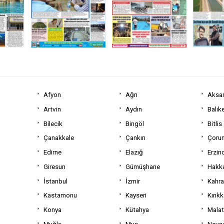
Afyon
Ağrı
Aksa
Artvin
Aydın
Balıke
Bilecik
Bingöl
Bitlis
Çanakkale
Çankırı
Çoru
Edirne
Elazığ
Erzin
Giresun
Gümüşhane
Hakka
İstanbul
İzmir
Kahr
Kastamonu
Kayseri
Kırıkk
Konya
Kütahya
Mala
Muğla
Muş
Nevşe