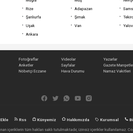
Rize
Adapazarı
Sams
Şanlıurfa
Şırnak
Tekir
Uşak
Van
Yalo
Ankara
Fotoğraflar
Videolar
Yazarlar
Anketler
Sayfalar
Gazete Manşetler
Nöbetçi Eczane
Hava Durumu
Namaz Vakitleri
 Ekle
Rss
Künyemiz
Hakkımızda
Kurumsal
Bi
an içeriklerin tüm hakları saklı tutulmaktadır, izinsiz içerikler kullanılamaz.