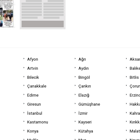
Afyon
Ağrı
Aksa
Artvin
Aydın
Balıke
Bilecik
Bingöl
Bitlis
Çanakkale
Çankırı
Çoru
Edirne
Elazığ
Erzin
Giresun
Gümüşhane
Hakka
İstanbul
İzmir
Kahr
Kastamonu
Kayseri
Kırıkk
Konya
Kütahya
Mala
Muğla
Muş
Nevşe