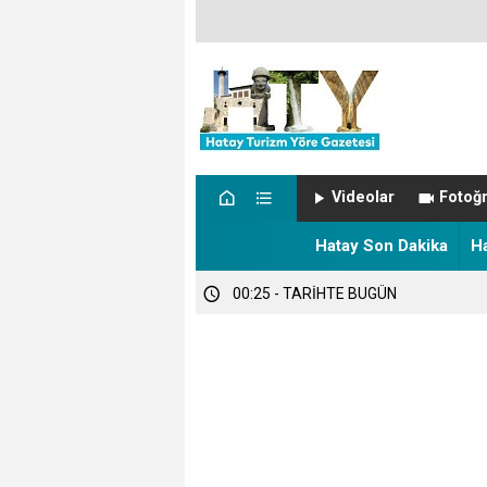
00:57 - NÖBETÇİ ECZANELER
Videolar
Fotoğr
00:27 - Hatay’da sıcaklık alarmı!
Hatay Son Dakika
H
00:25 - TARİHTE BUGÜN