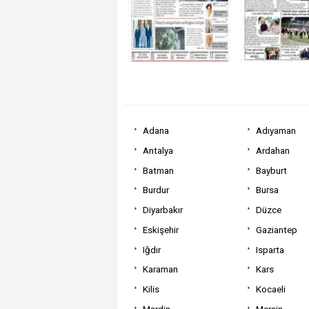
Adana
Adıyaman
Antalya
Ardahan
Batman
Bayburt
Burdur
Bursa
Diyarbakır
Düzce
Eskişehir
Gaziantep
Iğdır
Isparta
Karaman
Kars
Kilis
Kocaeli
Mardin
Mersin