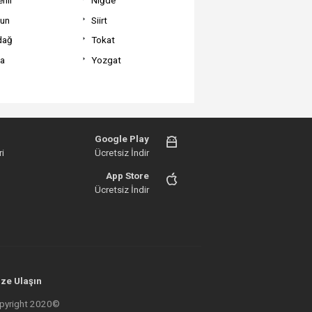
un
Siirt
dağ
Tokat
va
Yozgat
Google Play
i
Ücretsiz İndir
App Store
Ücretsiz İndir
ze Ulaşın
 Copyright 2020©