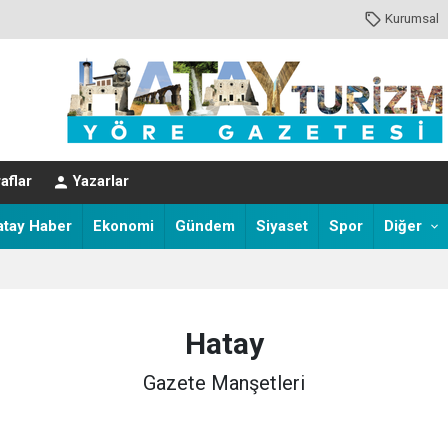
Kurumsal
aflar
Yazarlar
atay Haber
Ekonomi
Gündem
Siyaset
Spor
Diğer
Hatay
Gazete Manşetleri