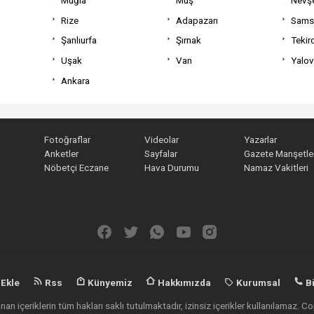
Rize
Adapazarı
Sams
Şanlıurfa
Şırnak
Tekir
Uşak
Van
Yalo
Ankara
Fotoğraflar
Videolar
Yazarlar
Anketler
Sayfalar
Gazete Manşetler
Nöbetçi Eczane
Hava Durumu
Namaz Vakitleri
 Ekle
Rss
Künyemiz
Hakkımızda
Kurumsal
Bi
an içeriklerin tüm hakları saklı tutulmaktadır, izinsiz içerikler kullanılamaz.