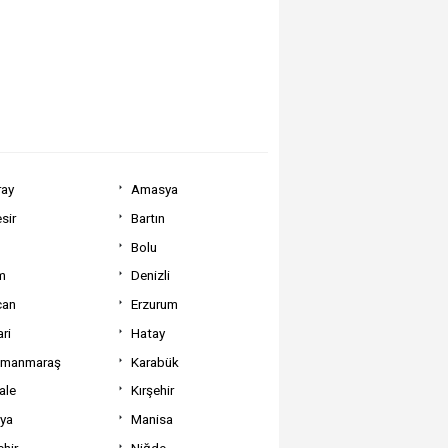
ray
Amasya
sir
Bartın
Bolu
m
Denizli
can
Erzurum
ri
Hatay
amanmaraş
Karabük
ale
Kırşehir
tya
Manisa
hir
Niğde