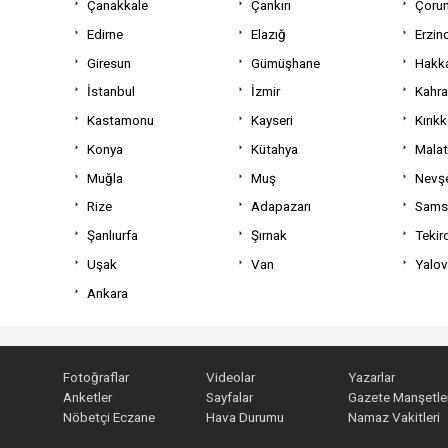
Çanakkale
Çankırı
Çoru
Edirne
Elazığ
Erzin
Giresun
Gümüşhane
Hakka
İstanbul
İzmir
Kahr
Kastamonu
Kayseri
Kırıkk
Konya
Kütahya
Mala
Muğla
Muş
Nevşe
Rize
Adapazarı
Sams
Şanlıurfa
Şırnak
Tekir
Uşak
Van
Yalo
Ankara
Fotoğraflar
Videolar
Yazarlar
Anketler
Sayfalar
Gazete Manşetler
Nöbetçi Eczane
Hava Durumu
Namaz Vakitleri