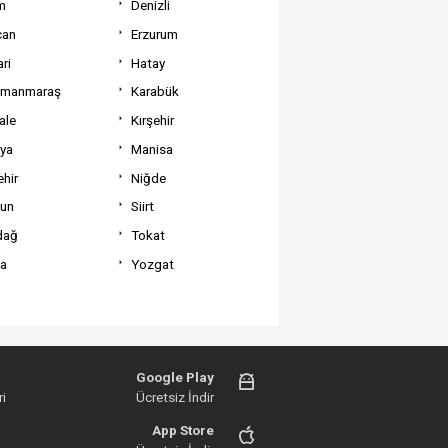
m
Denizli
can
Erzurum
ri
Hatay
amanmaraş
Karabük
ale
Kırşehir
tya
Manisa
hir
Niğde
un
Siirt
dağ
Tokat
va
Yozgat
Google Play
i
Ücretsiz İndir
App Store