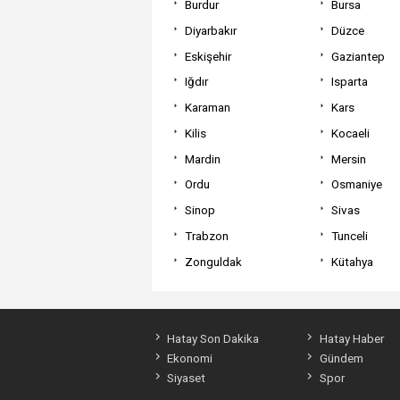
Burdur
Bursa
Diyarbakır
Düzce
Eskişehir
Gaziantep
Iğdır
Isparta
Karaman
Kars
Kilis
Kocaeli
Mardin
Mersin
Ordu
Osmaniye
Sinop
Sivas
Trabzon
Tunceli
Zonguldak
Kütahya
Hatay Son Dakika
Hatay Haber
Ekonomi
Gündem
Siyaset
Spor