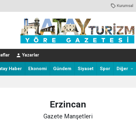
Kurumsal
aflar
Yazarlar
r!
atay Haber
Ekonomi
Gündem
Siyaset
Spor
Diğer
aret Gündemi Masaya Yatırıldı
Erzincan
Gazete Manşetleri
MA