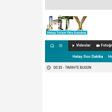
00:51 - NÖBETÇİ ECZANELER
Videolar
Fotoğr
00:47 - Hatay’da Sıcaklıklar Tırmanıyo
Hatay Son Dakika
H
00:35 - TARİHTE BUGÜN
00:07 - Samandağ’da Ekonomi ve Tic
00:03 - HATSU’DAN ÖRNEK UYGULA