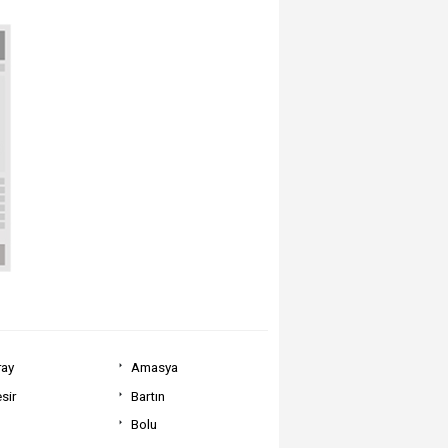
ray
Amasya
sir
Bartın
Bolu