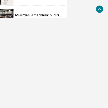
Suudi Arabistan yolcusu
MGK'dan 8 maddelik bildiri...
Terörsüz Türkiye, bölgesel
güvenlik ve Gazze mesajı
TÜBİTAK 1707 programında
2026 yılı ilk dönem sonuçları
açıklandı
YÖK'ten uluslararası
mezunlara ikamet kolaylığı...
Süre 2 yıla kadar
uzatılabilecek
Sanayi dijital üretime geçiyor
YÖK, COP31'e 'akademik elçi'
oldu
Özgür Özel'in dili sürçtü! İlk
günün günahı olmaz