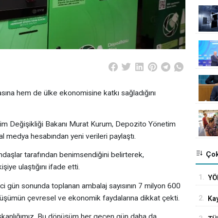
ına hem de ülke ekonomisine katkı sağladığını
klim Değişikliği Bakanı Murat Kurum, Depozito Yönetim
l medya hesabından yeni verileri paylaştı.
Çok
aşlar tarafından benimsendiğini belirterek,
ye ulaştığını ifade etti.
1.
YÖ
i gün sonunda toplanan ambalaj sayısının 7 milyon 600
ika
önüşümün çevresel ve ekonomik faydalarına dikkat çekti.
2.
Kay
uza
lışkanlığımız. Bu dönüşüm her geçen gün daha da