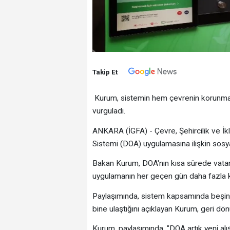
Takip Et
Kurum, sistemin hem çevrenin korunmas
vurguladı.
ANKARA (İGFA) - Çevre, Şehircilik ve İ
Sistemi (DOA) uygulamasına ilişkin sosya
Bakan Kurum, DOA'nın kısa sürede vatand
uygulamanın her geçen gün daha fazla kişi
Paylaşımında, sistem kapsamında beşinc
bine ulaştığını açıklayan Kurum, geri d
Kurum, paylaşımında, "DOA artık yeni a