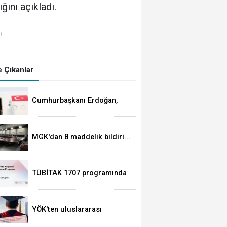
ğını açıkladı.
0
 Çıkanlar
Cumhurbaşkanı Erdoğan,
Suudi Arabistan yolcusu
MGK'dan 8 maddelik bildiri...
Terörsüz Türkiye, bölgesel
güvenlik ve Gazze mesajı
TÜBİTAK 1707 programında
2026 yılı ilk dönem sonuçları
açıklandı
YÖK'ten uluslararası
mezunlara ikamet kolaylığı...