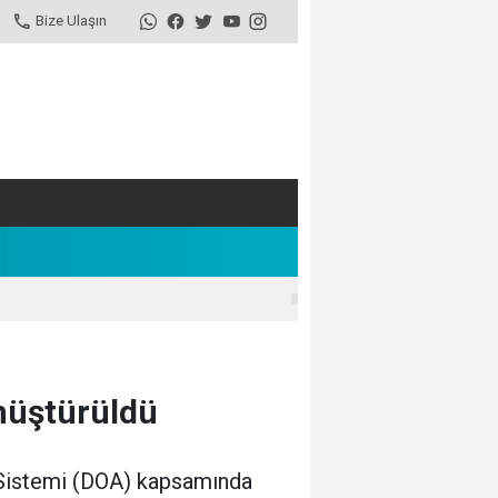
Bize Ulaşın
nüştürüldü
m Sistemi (DOA) kapsamında