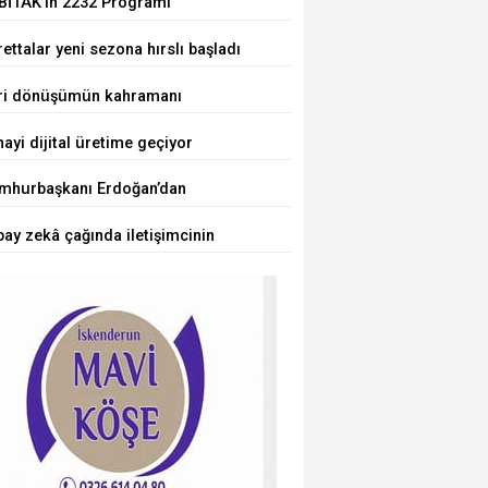
BİTAK'ın 2232 Programı
uçlandı... 75 araştırmacı
ettalar yeni sezona hırslı başladı
kiye'ye geliyor
ri dönüşümün kahramanı
cuklar oldu
ayi dijital üretime geçiyor
mhurbaşkanı Erdoğan’dan
rörsüz Türkiye' mesajı
ay zekâ çağında iletişimcinin
ü değişiyor