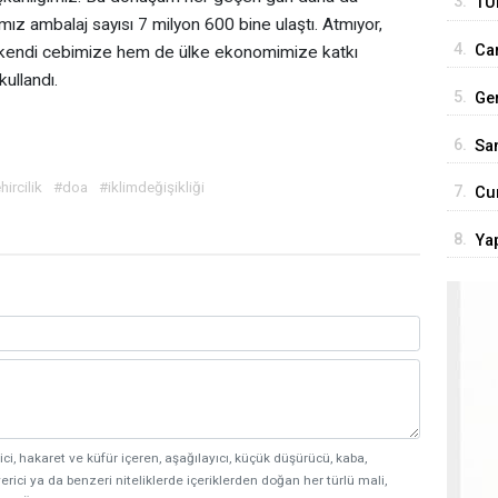
3.
TÜ
ımız ambalaj sayısı 7 milyon 600 bine ulaştı. Atmıyor,
son
4.
Car
 kendi cebimize hem de ülke ekonomimize katkı
Tür
ullandı.
5.
Ge
ço
6.
San
hircilik
#doa
#iklimdeğişikliği
7.
Cu
'Te
8.
Yap
rol
ici, hakaret ve küfür içeren, aşağılayıcı, küçük düşürücü, kaba,
erici ya da benzeri niteliklerde içeriklerden doğan her türlü mali,