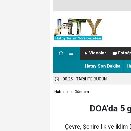
00:57 - NÖBETÇİ ECZANELER
Videolar
Fotoğr
00:27 - Hatay’da sıcaklık alarmı!
Hatay Son Dakika
H
00:25 - TARİHTE BUGÜN
Haberler
Gündem
DOA’da 5 
Çevre, Şehircilik ve İkli