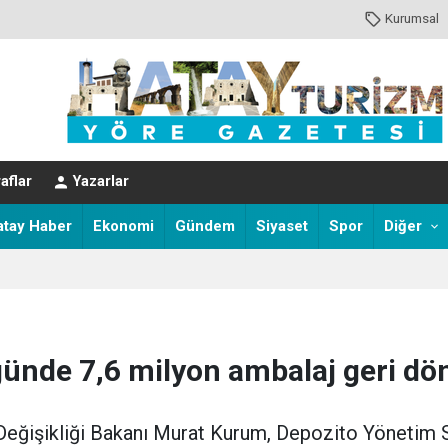
Kurumsal
aflar
Yazarlar
atay Haber
Ekonomi
Gündem
Siyaset
Spor
Diğer
günde 7,6 milyon ambalaj geri dö
m Değişikliği Bakanı Murat Kurum, Depozito Yöneti