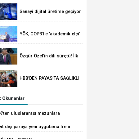
Süre 2 yıla kadar
uzatılabilecek
Sanayi dijital üretime geçiyor
YÖK, COP31'e 'akademik elçi'
oldu
Özgür Özel'in dili sürçtü! İlk
günün günahı olmaz
HBB'DEN PAYAS’TA SAĞLIKLI
YAŞAM ETKİNLİĞİ
 Okunanlar
K'ten uluslararası mezunlara
met kolaylığı... Süre 2 yıla kadar
ıt dışı paraya yeni uygulama freni
tılabilecek