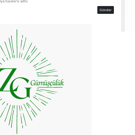
ye/Üyeler’e aittir.
Gönder