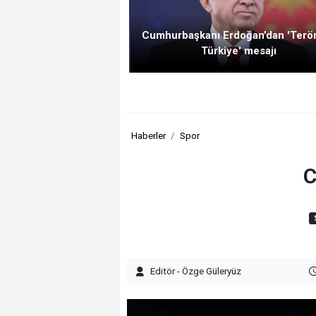
Cumhurbaşkanı Erdoğan’dan 'Terö
Türkiye' mesajı
Haberler
Spor
C
Editör - Özge Güleryüz