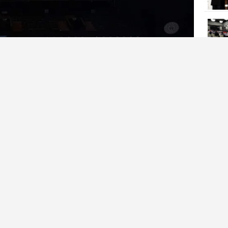
l Ligi’nde mücadele edecek olan Mersin Spor Kulübü