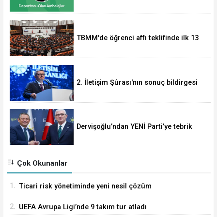
Sisteminde kapsam genişliyor.
TBMM'de öğrenci affı teklifinde ilk 13
madde kabul edildi... Akademik
sahteciliğe ağır yaptırım
2. İletişim Şûrası'nın sonuç bildirgesi
açıklandı
Dervişoğlu’ndan YENİ Parti’ye tebrik
mesajı
Çok Okunanlar
1.
Ticari risk yönetiminde yeni nesil çözüm
2.
UEFA Avrupa Ligi’nde 9 takım tur atladı