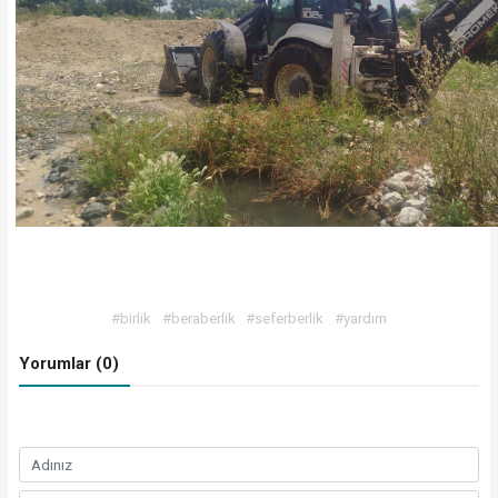
#birlik
#beraberlik
#seferberlik
#yardım
Yorumlar (0)