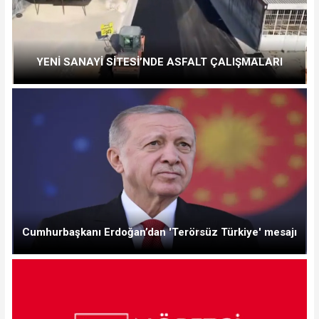
YENİ SANAYİ SİTESİ’NDE ASFALT ÇALIŞMALARI
Cumhurbaşkanı Erdoğan’dan 'Terörsüz Türkiye' mesajı