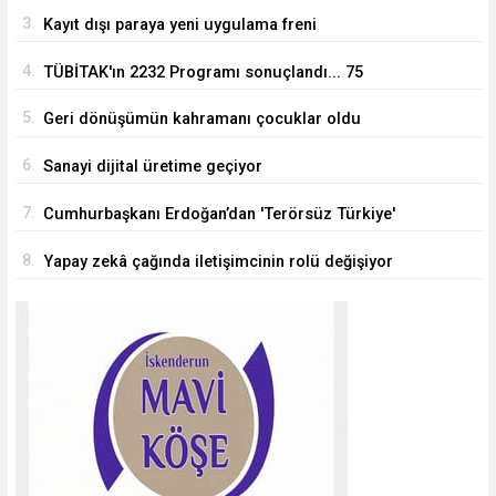
3.
Kayıt dışı paraya yeni uygulama freni
4.
TÜBİTAK'ın 2232 Programı sonuçlandı... 75
araştırmacı Türkiye'ye geliyor
5.
Geri dönüşümün kahramanı çocuklar oldu
6.
Sanayi dijital üretime geçiyor
7.
Cumhurbaşkanı Erdoğan’dan 'Terörsüz Türkiye'
mesajı
8.
Yapay zekâ çağında iletişimcinin rolü değişiyor