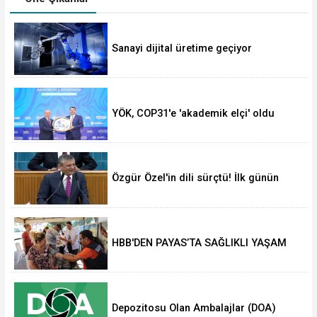
Sanayi dijital üretime geçiyor
YÖK, COP31'e 'akademik elçi' oldu
Özgür Özel'in dili sürçtü! İlk günün
günahı olmaz
HBB'DEN PAYAS’TA SAĞLIKLI YAŞAM
ETKİNLİĞİ
Depozitosu Olan Ambalajlar (DOA)