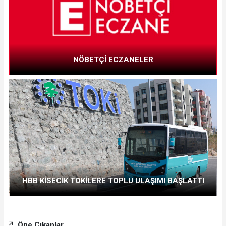
NÖBETÇİ ECZANELER
HBB KİSECİK TOKİLERE TOPLU ULAŞIMI BAŞLATTI
Öne Çıkanlar