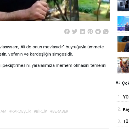
asıysam, Ali de onun mevlasıdır” buyruğuyla ümmete
tin, vefanın ve kardeşliğin simgesidir.
ı pekiştirmesini, yaralarımıza merhem olmasını temenni
Çok
1.
YÖ
ika
2.
Kay
RAM
#KARDEŞLİK
#BİRLİK
#BERABER
uza
3.
TÜ