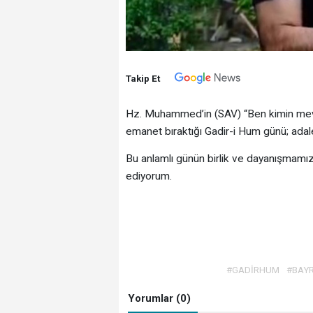
Takip Et
Hz. Muhammed’in (SAV) “Ben kimin mevl
emanet bıraktığı Gadir-i Hum günü; adale
Bu anlamlı günün birlik ve dayanışmamız
ediyorum.
#GADİRHUM
#BAY
Yorumlar (0)