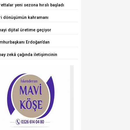
uçlandı... 75 araştırmacı
ettalar yeni sezona hırslı başladı
kiye'ye geliyor
ri dönüşümün kahramanı
cuklar oldu
ayi dijital üretime geçiyor
mhurbaşkanı Erdoğan’dan
rörsüz Türkiye' mesajı
ay zekâ çağında iletişimcinin
ü değişiyor