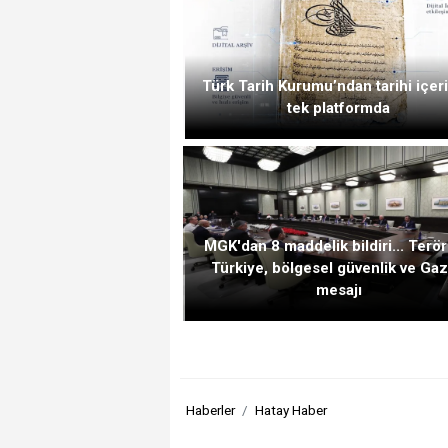
Türk Tarih Kurumu’ndan tarihi içeri
tek platformda
MGK'dan 8 maddelik bildiri... Terö
Türkiye, bölgesel güvenlik ve Ga
mesajı
Haberler
Hatay Haber