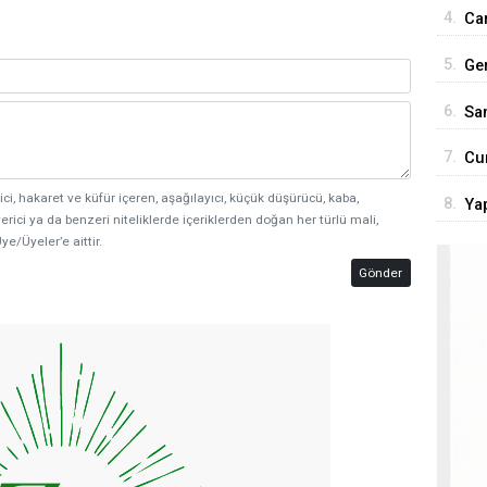
son
4.
Car
Tür
5.
Ge
ço
6.
San
7.
Cu
'Te
ici, hakaret ve küfür içeren, aşağılayıcı, küçük düşürücü, kaba,
8.
Yap
erici ya da benzeri niteliklerde içeriklerden doğan her türlü mali,
rol
ye/Üyeler’e aittir.
Gönder