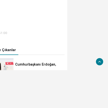
51:00
 Çıkanlar
Cumhurbaşkanı Erdoğan,
Suudi Arabistan yolcusu
MGK'dan 8 maddelik bildiri...
Terörsüz Türkiye, bölgesel
güvenlik ve Gazze mesajı
TÜBİTAK 1707 programında
2026 yılı ilk dönem sonuçları
açıklandı