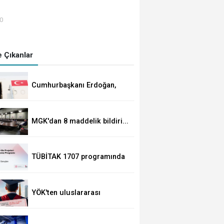
00
 Çıkanlar
Cumhurbaşkanı Erdoğan,
Suudi Arabistan yolcusu
MGK'dan 8 maddelik bildiri...
Terörsüz Türkiye, bölgesel
güvenlik ve Gazze mesajı
TÜBİTAK 1707 programında
2026 yılı ilk dönem sonuçları
açıklandı
YÖK'ten uluslararası
mezunlara ikamet kolaylığı...
Süre 2 yıla kadar
uzatılabilecek