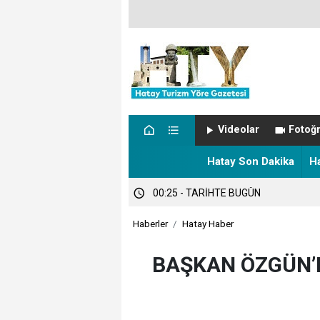
00:57 - NÖBETÇİ ECZANELER
Videolar
Fotoğr
00:27 - Hatay’da sıcaklık alarmı!
Hatay Son Dakika
H
00:25 - TARİHTE BUGÜN
Haberler
Hatay Haber
BAŞKAN ÖZGÜN’