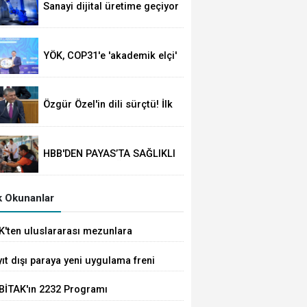
Sanayi dijital üretime geçiyor
YÖK, COP31'e 'akademik elçi'
oldu
Özgür Özel'in dili sürçtü! İlk
günün günahı olmaz
HBB'DEN PAYAS’TA SAĞLIKLI
YAŞAM ETKİNLİĞİ
 Okunanlar
K'ten uluslararası mezunlara
met kolaylığı... Süre 2 yıla kadar
ıt dışı paraya yeni uygulama freni
tılabilecek
BİTAK'ın 2232 Programı