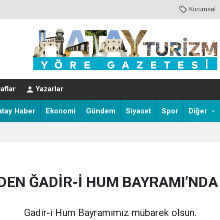
Kurumsal
aflar
Yazarlar
atay Haber
Ekonomi
Gündem
Siyaset
Spor
Diğer
DEN ĞADİR-İ HUM BAYRAMI’NDA
Gadir-i Hum Bayramımız mübarek olsun.