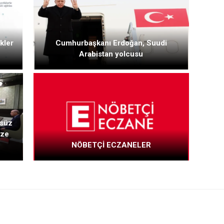
kler
Cumhurbaşkanı Erdoğan, Suudi
Arabistan yolcusu
rsüz
zze
NÖBETÇİ ECZANELER