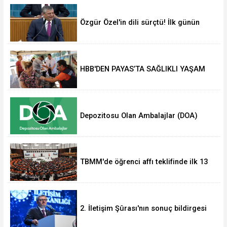
Özgür Özel'in dili sürçtü! İlk günün
günahı olmaz
HBB'DEN PAYAS’TA SAĞLIKLI YAŞAM
ETKİNLİĞİ
Depozitosu Olan Ambalajlar (DOA)
Sisteminde kapsam genişliyor.
TBMM'de öğrenci affı teklifinde ilk 13
madde kabul edildi... Akademik
sahteciliğe ağır yaptırım
2. İletişim Şûrası'nın sonuç bildirgesi
açıklandı