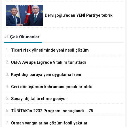
Dervişoğlu’ndan YENİ Parti’ye tebrik
mesajı
Çok Okunanlar
1.
Ticari risk yönetiminde yeni nesil çözüm
2.
UEFA Avrupa Ligi’nde 9 takım tur atladı
3.
Kayıt dışı paraya yeni uygulama freni
4.
Geri dönüşümün kahramanı çocuklar oldu
5.
Sanayi dijital üretime geçiyor
6.
TÜBİTAK'ın 2232 Programı sonuçlandı... 75
araştırmacı Türkiye'ye geliyor
7.
Orman yangınlarına çözüm fosil yakıtlar