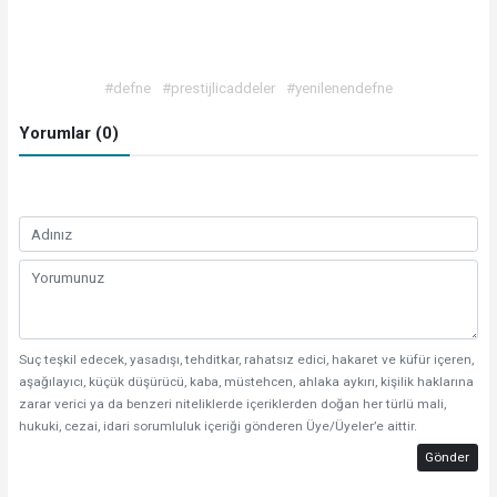
#defne
#prestijlicaddeler
#yenilenendefne
Yorumlar (0)
Suç teşkil edecek, yasadışı, tehditkar, rahatsız edici, hakaret ve küfür içeren,
aşağılayıcı, küçük düşürücü, kaba, müstehcen, ahlaka aykırı, kişilik haklarına
zarar verici ya da benzeri niteliklerde içeriklerden doğan her türlü mali,
hukuki, cezai, idari sorumluluk içeriği gönderen Üye/Üyeler’e aittir.
Gönder