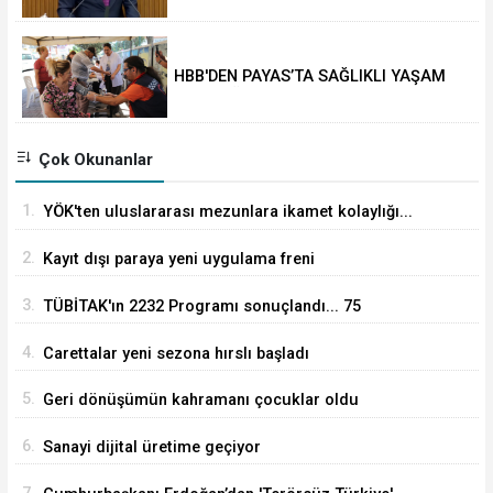
HBB'DEN PAYAS’TA SAĞLIKLI YAŞAM
ETKİNLİĞİ
Çok Okunanlar
1.
YÖK'ten uluslararası mezunlara ikamet kolaylığı...
Süre 2 yıla kadar uzatılabilecek
2.
Kayıt dışı paraya yeni uygulama freni
3.
TÜBİTAK'ın 2232 Programı sonuçlandı... 75
araştırmacı Türkiye'ye geliyor
4.
Carettalar yeni sezona hırslı başladı
5.
Geri dönüşümün kahramanı çocuklar oldu
6.
Sanayi dijital üretime geçiyor