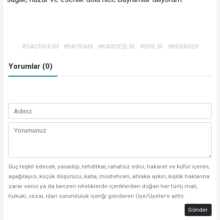
#GADİRHUM
#BAYRAM
#KARDEŞLİK
#BİRLİK
#BERABER
Yorumlar (0)
Suç teşkil edecek, yasadışı, tehditkar, rahatsız edici, hakaret ve küfür içeren,
aşağılayıcı, küçük düşürücü, kaba, müstehcen, ahlaka aykırı, kişilik haklarına
zarar verici ya da benzeri niteliklerde içeriklerden doğan her türlü mali,
hukuki, cezai, idari sorumluluk içeriği gönderen Üye/Üyeler’e aittir.
Gönder