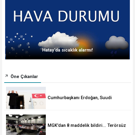
Hatay’da sıcaklık alarmı!
Öne Çıkanlar
Cumhurbaşkanı Erdoğan, Suudi
Arabistan yolcusu
MGK'dan 8 maddelik bildiri... Terörsüz
Türkiye, bölgesel güvenlik ve Gazze