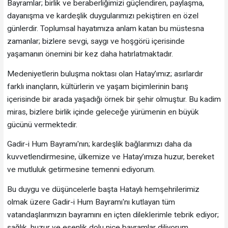
Bayramlar; birlik ve beraberliğimizi güçlendiren, paylaşma,
dayanışma ve kardeşlik duygularımızı pekiştiren en özel
günlerdir. Toplumsal hayatımıza anlam katan bu müstesna
zamanlar; bizlere sevgi, saygı ve hoşgörü içerisinde
yaşamanın önemini bir kez daha hatırlatmaktadır.
Medeniyetlerin buluşma noktası olan Hatay’ımız; asırlardır
farklı inançların, kültürlerin ve yaşam biçimlerinin barış
içerisinde bir arada yaşadığı örnek bir şehir olmuştur. Bu kadim
miras, bizlere birlik içinde geleceğe yürümenin en büyük
gücünü vermektedir.
Gadir-i Hum Bayramı'nın; kardeşlik bağlarımızı daha da
kuvvetlendirmesine, ülkemize ve Hatay’ımıza huzur, bereket
ve mutluluk getirmesine temenni ediyorum.
Bu duygu ve düşüncelerle başta Hataylı hemşehrilerimiz
olmak üzere Gadir-i Hum Bayramı'nı kutlayan tüm
vatandaşlarımızın bayramını en içten dileklerimle tebrik ediyor;
sağlık, huzur ve esenlik dolu nice bayramlar diliyorum.