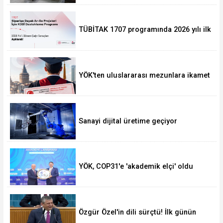
mesajı
TÜBİTAK 1707 programında 2026 yılı ilk
dönem sonuçları açıklandı
YÖK'ten uluslararası mezunlara ikamet
kolaylığı... Süre 2 yıla kadar
uzatılabilecek
Sanayi dijital üretime geçiyor
YÖK, COP31'e 'akademik elçi' oldu
Özgür Özel'in dili sürçtü! İlk günün
günahı olmaz