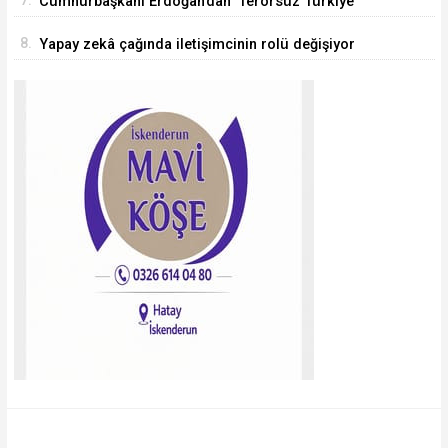
7.
Cumhurbaşkanı Erdoğan’dan 'Terörsüz Türkiye'
mesajı
8.
Yapay zekâ çağında iletişimcinin rolü değişiyor