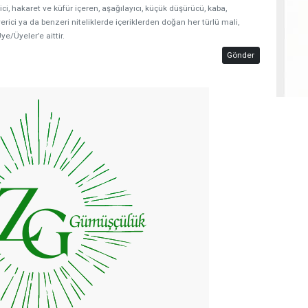
ici, hakaret ve küfür içeren, aşağılayıcı, küçük düşürücü, kaba,
erici ya da benzeri niteliklerde içeriklerden doğan her türlü mali,
ye/Üyeler’e aittir.
Gönder