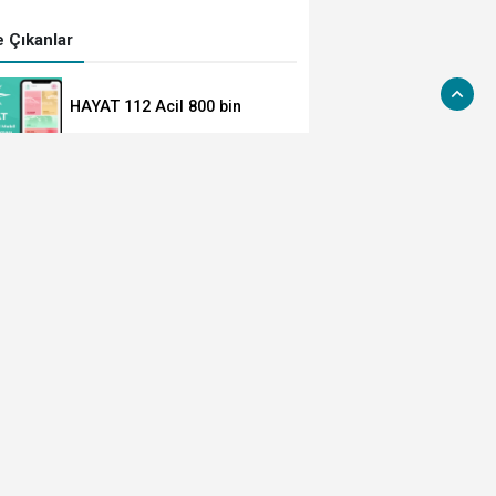
 Çıkanlar
HAYAT 112 Acil 800 bin
indirmeyi aştı
Cumhurbaşkanı Erdoğan,
Suudi Arabistan yolcusu
MGK'dan 8 maddelik bildiri...
Terörsüz Türkiye, bölgesel
güvenlik ve Gazze mesajı
TÜBİTAK 1707 programında
2026 yılı ilk dönem sonuçları
açıklandı
YÖK'ten uluslararası
mezunlara ikamet kolaylığı...
Süre 2 yıla kadar
uzatılabilecek