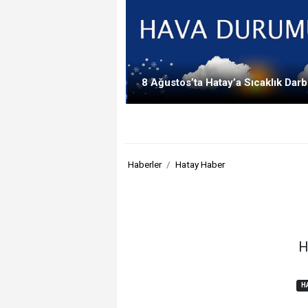
8 Ağustos’ta Hatay’a Sıcaklık Darb
Haberler
Hatay Haber
H
H