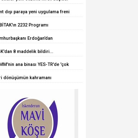
tılabilecek
ıt dışı paraya yeni uygulama freni
BİTAK'ın 2232 Programı
uçlandı... 75 araştırmacı
mhurbaşkanı Erdoğan’dan
kiye'ye geliyor
rörsüz Türkiye' mesajı
'dan 8 maddelik bildiri...
örsüz Türkiye, bölgesel güvenlik
MM'nin ana binası YES-TR'de 'çok
 Gazze mesajı
' olarak sertifikalandırıldı
ri dönüşümün kahramanı
cuklar oldu