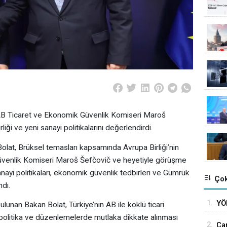
 AB Ticaret ve Ekonomik Güvenlik Komiseri Maroš
iği ve yeni sanayi politikalarını değerlendirdi.
lat, Brüksel temasları kapsamında Avrupa Birliği’nin
venlik Komiseri Maroš Šefčovič ve heyetiyle görüşme
anayi politikaları, ekonomik güvenlik tedbirleri ve Gümrük
Çok
ndı.
1.
YÖ
nan Bakan Bolat, Türkiye’nin AB ile köklü ticari
ika
ni politika ve düzenlemelerde mutlaka dikkate alınması
2.
Car