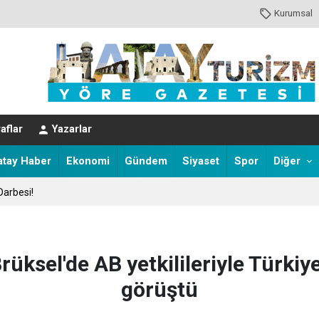
Kurumsal
aflar
Yazarlar
atay Haber
Ekonomi
Gündem
Siyaset
Spor
Diğer
Darbesi!
üksel'de AB yetkilileriyle Türkiy
görüştü