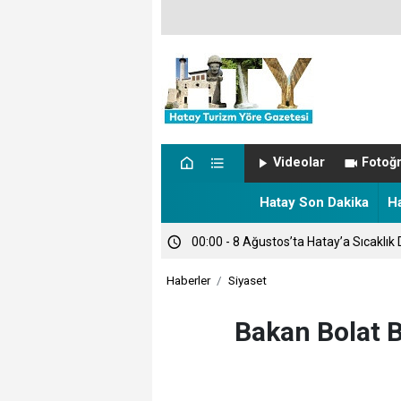
Videolar
Fotoğr
00:05 - NÖBETÇİ ECZANELER
Hatay Son Dakika
H
00:00 - TARİHTE BUGÜN
Haberler
Siyaset
00:00 - 8 Ağustos’ta Hatay’a Sıcaklık 
Bakan Bolat Br