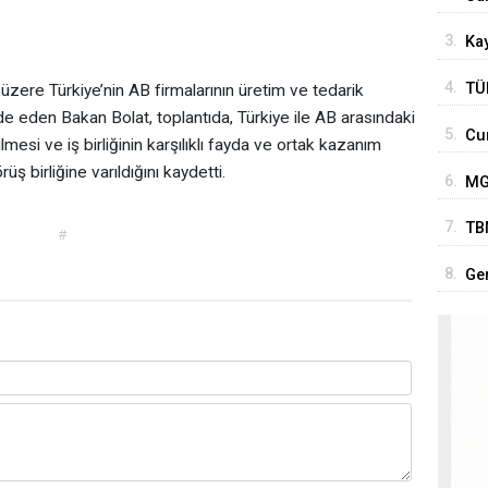
uza
3.
Kay
4.
TÜ
zere Türkiye’nin AB firmalarının üretim ve tedarik
fade eden Bakan Bolat, toplantıda, Türkiye ile AB arasındaki
son
5.
Cu
si ve iş birliğinin karşılıklı fayda ve ortak kazanım
Tür
'Te
ş birliğine varıldığını kaydetti.
6.
MGK
Ter
7.
TB
#
ve
iyi
8.
Ge
ço