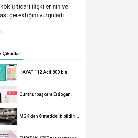
lü ticari ilişkilerinin ve
sı gerektiğini vurguladı.
00
 Çıkanlar
HAYAT 112 Acil 800 bin
indirmeyi aştı
Cumhurbaşkanı Erdoğan,
Suudi Arabistan yolcusu
MGK'dan 8 maddelik bildiri...
Terörsüz Türkiye, bölgesel
güvenlik ve Gazze mesajı