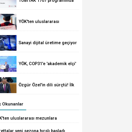
TÜBİTAK 1707 programında
2026 yılı ilk dönem sonuçları
açıklandı
YÖK'ten uluslararası
mezunlara ikamet kolaylığı...
Süre 2 yıla kadar
uzatılabilecek
Sanayi dijital üretime geçiyor
YÖK, COP31'e 'akademik elçi'
oldu
Özgür Özel'in dili sürçtü! İlk
günün günahı olmaz
 Okunanlar
K'ten uluslararası mezunlara
met kolaylığı... Süre 2 yıla kadar
ettalar yeni sezona hırslı başladı